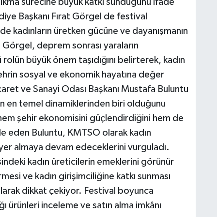
kma sürecine büyük katkı sunduğunu ifade
iye Başkanı Fırat Görgel de festival
de kadınların üretken gücüne ve dayanışmanın
an Görgel, deprem sonrası yaraların
ü rolün büyük önem taşıdığını belirterek, kadın
ehrin sosyal ve ekonomik hayatına değer
caret ve Sanayi Odası Başkanı Mustafa Buluntu
nın en temel dinamiklerinden biri olduğunu
ın hem şehir ekonomisini güçlendirdiğini hem de
de eden Buluntu, KMTSO olarak kadın
e yer almaya devam edeceklerini vurguladı.
ndeki kadın üreticilerin emeklerini görünür
mesi ve kadın girişimciliğine katkı sunması
arak dikkat çekiyor. Festival boyunca
dığı ürünleri inceleme ve satın alma imkânı