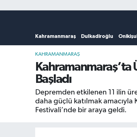
Künye
Kahramanmaraş Nöbetçi Eczaneler
Kahramanmaraş
Dulkadiroğlu
Onikiş
DULKADİROĞLU
Kahramanmaraş Hava Durumu
KAHRAMANMARAŞ
Kahramanmaraş Trafik Yoğunluk Haritası
KAHRAMANMARAŞ
Kahramanmaraş’ta Ü
ONİKİŞUBAT
Süper Lig Puan Durumu ve Fikstür
Başladı
ÖZEL HABER
Tüm Manşetler
Depremden etkilenen 11 ilin üre
daha güçlü katılmak amacıyla 
Künye
Son Dakika Haberleri
Festivali’nde bir araya geldi.
Haber Arşivi