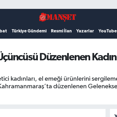
ubat
Türkiye Gündemi
Resmi İlan
Yazarlar
YouTube
çüncüsü Düzenlenen Kadın E
tici kadınları, el emeği ürünlerini sergil
Kahramanmaraş’ta düzenlenen Geleneksel I
Y