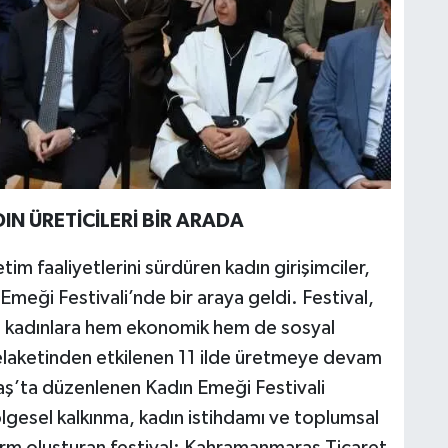
IN ÜRETİCİLERİ BİR ARADA
tim faaliyetlerini sürdüren kadın girişimciler,
eği Festivali’nde bir araya geldi. Festival,
ci kadınlara hem ekonomik hem de sosyal
felaketinden etkilenen 11 ilde üretmeye devam
aş’ta düzenlenen Kadın Emeği Festivali
gesel kalkınma, kadın istihdamı ve toplumsal
orm oluşturan festival; Kahramanmaraş Ticaret