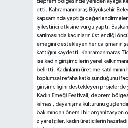
deprem bölgesinde yeniden ayağa kal
etti. Kahramanmaraş Büyükşehir Beled
kapsamında yaptığı değerlendirmeler
iyileştirici etkisine vurgu yaptı. Başk
sarılmasında kadınların üstlendiği önc
emeğini destekleyen her çalışmanın ş
kattığını kaydetti. Kahramanmaraş Ti
ise kadın girişimcilerin yerel kalkınma
belirtti. Kadınların üretime katılımın
toplumsal refaha katkı sunduğunu ifa
girişimciliğini destekleyen projelerd
Kadın Emeği Festivali, deprem bölgesi
kılması, dayanışma kültürünü güçlendir
bakımından önemli bir organizasyon ol
ziyaretçiler, kadın üreticilerin hazırla