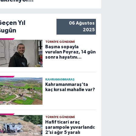
Geçen Yıl
06 Ağustos
Bugün
2025
TÜRKIYE GÜNDEMI
Başına sopayla
vurulan Poyraz, 14 gün
sonra hayatını
kaybetti
KAHRAMANMARAŞ
Kahramanmaraş’ta
kaç kırsal mahalle var?
TÜRKIYE GÜNDEMI
Hafif ticari araç
şarampole yuvarlandı:
2’si ağır 5 yaralı