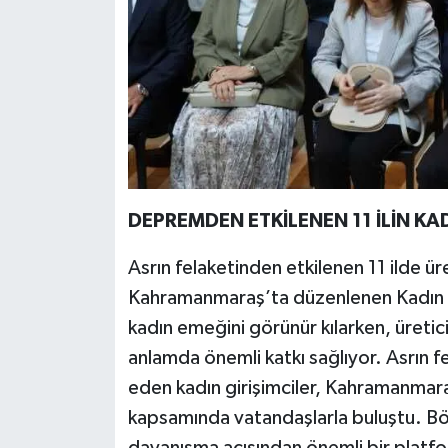
DEPREMDEN ETKİLENEN 11 İLİN KAD
Asrın felaketinden etkilenen 11 ilde üre
Kahramanmaraş’ta düzenlenen Kadın Em
kadın emeğini görünür kılarken, üreti
anlamda önemli katkı sağlıyor. Asrın 
eden kadın girişimciler, Kahramanmar
kapsamında vatandaşlarla buluştu. Böl
dayanışma açısından önemli bir platf