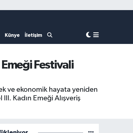
Künye
İletişim
meği Festivali
emek ve ekonomik hayata yeniden
II. Kadın Emeği Alışveriş
ükleniyor...