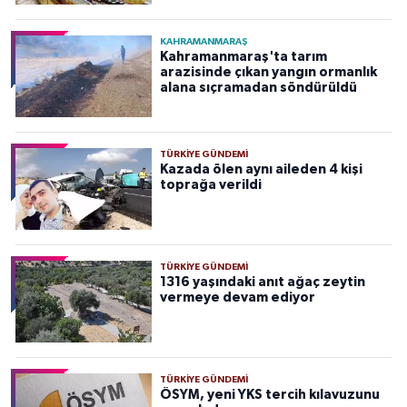
KAHRAMANMARAŞ
Kahramanmaraş'ta tarım
arazisinde çıkan yangın ormanlık
alana sıçramadan söndürüldü
TÜRKIYE GÜNDEMI
Kazada ölen aynı aileden 4 kişi
toprağa verildi
TÜRKIYE GÜNDEMI
1316 yaşındaki anıt ağaç zeytin
vermeye devam ediyor
TÜRKIYE GÜNDEMI
ÖSYM, yeni YKS tercih kılavuzunu