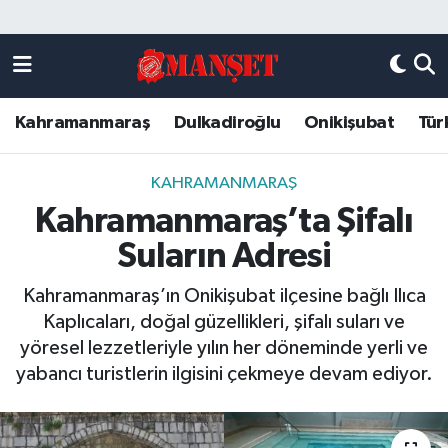
Künye
Kahramanmaraş Nöbetçi Eczaneler
Kahramanmaraş
Dulkadiroğlu
Onikişubat
Tür
DULKADİROĞLU
Kahramanmaraş Hava Durumu
KAHRAMANMARAŞ
Kahramanmaraş Trafik Yoğunluk Haritası
KAHRAMANMARAŞ
Kahramanmaraş’ta Şifalı
ONİKİŞUBAT
Süper Lig Puan Durumu ve Fikstür
Suların Adresi
ÖZEL HABER
Tüm Manşetler
Kahramanmaraş’ın Onikişubat ilçesine bağlı Ilıca
Kaplıcaları, doğal güzellikleri, şifalı suları ve
Künye
Son Dakika Haberleri
yöresel lezzetleriyle yılın her döneminde yerli ve
yabancı turistlerin ilgisini çekmeye devam ediyor.
Haber Arşivi