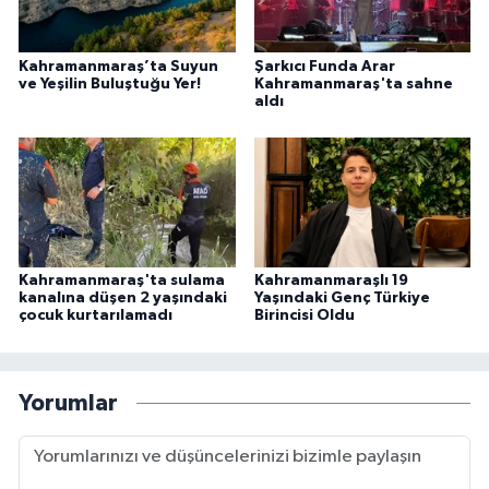
Kahramanmaraş’ta Suyun
Şarkıcı Funda Arar
ve Yeşilin Buluştuğu Yer!
Kahramanmaraş'ta sahne
aldı
Kahramanmaraş'ta sulama
Kahramanmaraşlı 19
kanalına düşen 2 yaşındaki
Yaşındaki Genç Türkiye
çocuk kurtarılamadı
Birincisi Oldu
Yorumlar