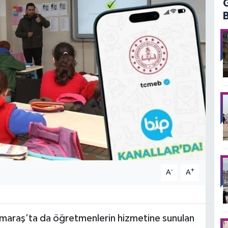
-
+
A
A
maraş’ta da öğretmenlerin hizmetine sunulan