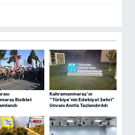
arası
Kahramanmaraş’ın
araş Bisiklet
“Türkiye’nin Edebiyat Şehri”
mamlandı
Unvanı Anıtla Taçlandırıldı