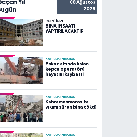
Geçen Yıl
08 Ağustos
Bugün
2025
RESMİ İLAN
BİNA İNŞAATI
YAPTIRILACAKTIR
KAHRAMANMARAŞ
Enkaz altında kalan
kepçe operatörü
hayatını kaybetti
KAHRAMANMARAŞ
Kahramanmaraş'ta
yıkımı süren bina çöktü
KAHRAMANMARAŞ