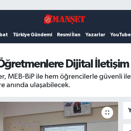
ubat
Türkiye Gündemi
Resmi İlan
Yazarlar
YouTube
etmenlere Dijital İletişim 
 MEB-BiP ile hem öğrencilerle güvenli ile
ere anında ulaşabilecek.
Y