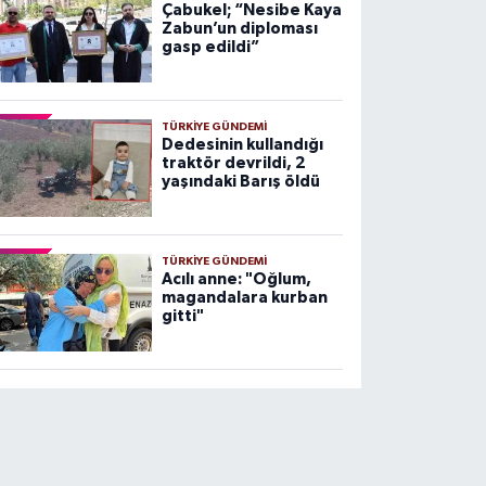
Çabukel; “Nesibe Kaya
Zabun’un diploması
gasp edildi”
TÜRKIYE GÜNDEMI
Dedesinin kullandığı
traktör devrildi, 2
yaşındaki Barış öldü
TÜRKIYE GÜNDEMI
Acılı anne: "Oğlum,
magandalara kurban
gitti"