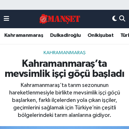
Künye
Kahramanmaraş Nöbetçi Eczaneler
Kahramanmaraş
Dulkadiroğlu
Onikişubat
Tür
DULKADİROĞLU
Kahramanmaraş Hava Durumu
KAHRAMANMARAŞ
Kahramanmaraş Trafik Yoğunluk Haritası
KAHRAMANMARAŞ
Kahramanmaraş’ta
ONİKİŞUBAT
Süper Lig Puan Durumu ve Fikstür
mevsimlik işçi göçü başladı
ÖZEL HABER
Tüm Manşetler
Kahramanmaraş’ta tarım sezonunun
hareketlenmesiyle birlikte mevsimlik işçi göçü
Künye
Son Dakika Haberleri
başlarken, farklı ilçelerden yola çıkan işçiler,
geçimlerini sağlamak için Türkiye’nin çeşitli
Haber Arşivi
bölgelerindeki tarım alanlarına gidiyor.