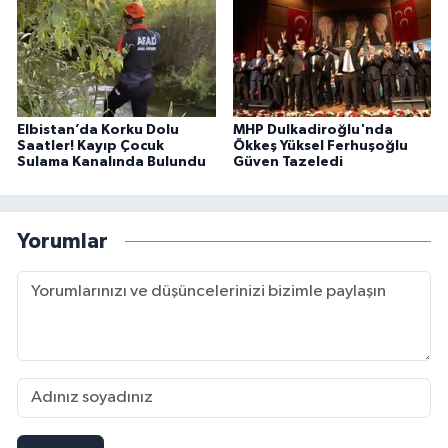
Elbistan’da Korku Dolu
MHP Dulkadiroğlu'nda
Saatler! Kayıp Çocuk
Ökkeş Yüksel Ferhuşoğlu
Sulama Kanalında Bulundu
Güven Tazeledi
Yorumlar