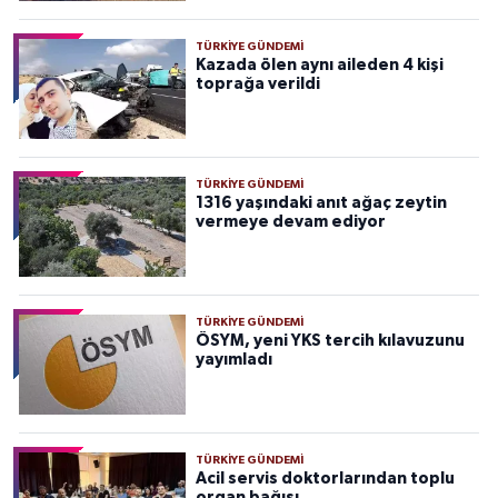
TÜRKIYE GÜNDEMI
Kazada ölen aynı aileden 4 kişi
toprağa verildi
TÜRKIYE GÜNDEMI
1316 yaşındaki anıt ağaç zeytin
vermeye devam ediyor
TÜRKIYE GÜNDEMI
ÖSYM, yeni YKS tercih kılavuzunu
yayımladı
TÜRKIYE GÜNDEMI
Acil servis doktorlarından toplu
organ bağışı