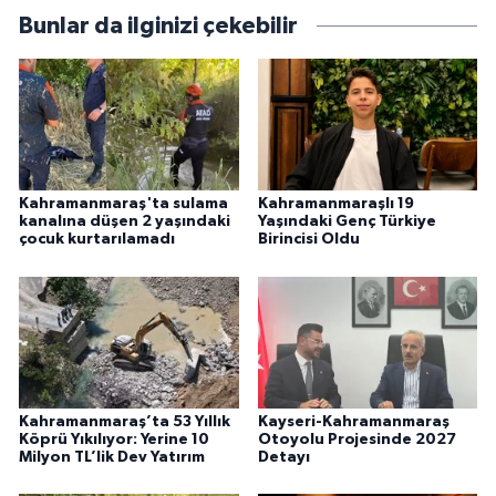
Bunlar da ilginizi çekebilir
Kahramanmaraş'ta sulama
Kahramanmaraşlı 19
kanalına düşen 2 yaşındaki
Yaşındaki Genç Türkiye
çocuk kurtarılamadı
Birincisi Oldu
Kahramanmaraş’ta 53 Yıllık
Kayseri-Kahramanmaraş
Köprü Yıkılıyor: Yerine 10
Otoyolu Projesinde 2027
Milyon TL’lik Dev Yatırım
Detayı