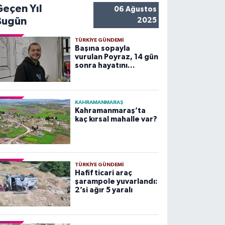
Geçen Yıl
06 Ağustos
Bugün
2025
TÜRKIYE GÜNDEMI
Başına sopayla
vurulan Poyraz, 14 gün
sonra hayatını
kaybetti
KAHRAMANMARAŞ
Kahramanmaraş’ta
kaç kırsal mahalle var?
TÜRKIYE GÜNDEMI
Hafif ticari araç
şarampole yuvarlandı:
2’si ağır 5 yaralı