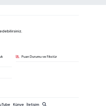
debilirsiniz.
uk
Puan Durumu ve Fikstür
uTube
Künye
İletişim