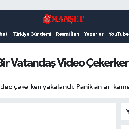
ubat
Türkiye Gündemi
Resmi İlan
Yazarlar
YouTube
ir Vatandaş Video Çekerke
o çekerken yakalandı: Panik anları kame
Y