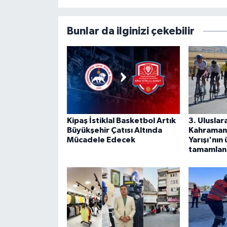
Bunlar da ilginizi çekebilir
Kipaş İstiklal Basketbol Artık
3. Uluslar
Büyükşehir Çatısı Altında
Kahramanm
Mücadele Edecek
Yarışı'nın
tamamlan