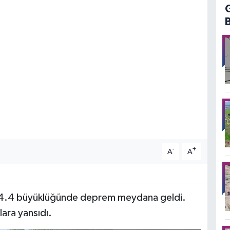
-
+
A
A
e 4.4 büyüklüğünde deprem meydana geldi.
ara yansıdı.