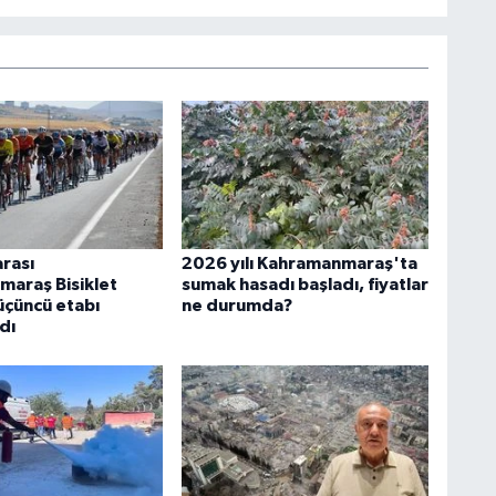
arası
2026 yılı Kahramanmaraş'ta
araş Bisiklet
sumak hasadı başladı, fiyatlar
 üçüncü etabı
ne durumda?
dı