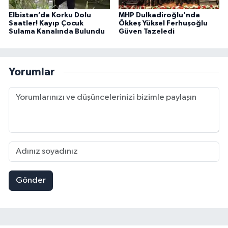
Elbistan’da Korku Dolu
MHP Dulkadiroğlu'nda
Saatler! Kayıp Çocuk
Ökkeş Yüksel Ferhuşoğlu
Sulama Kanalında Bulundu
Güven Tazeledi
Yorumlar
Gönder