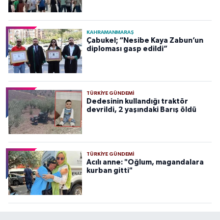
KAHRAMANMARAŞ
Çabukel; “Nesibe Kaya Zabun’un
diploması gasp edildi”
TÜRKIYE GÜNDEMI
Dedesinin kullandığı traktör
devrildi, 2 yaşındaki Barış öldü
TÜRKIYE GÜNDEMI
Acılı anne: "Oğlum, magandalara
kurban gitti"