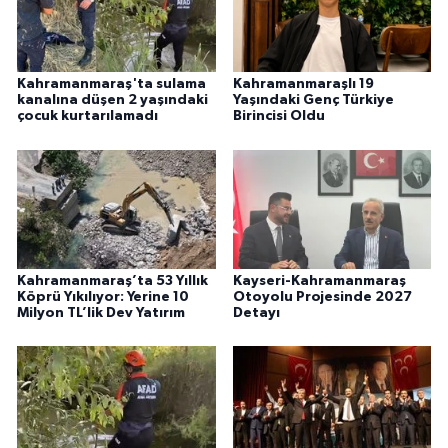
Kahramanmaraş'ta sulama
Kahramanmaraşlı 19
kanalına düşen 2 yaşındaki
Yaşındaki Genç Türkiye
çocuk kurtarılamadı
Birincisi Oldu
Kahramanmaraş’ta 53 Yıllık
Kayseri-Kahramanmaraş
Köprü Yıkılıyor: Yerine 10
Otoyolu Projesinde 2027
Milyon TL’lik Dev Yatırım
Detayı