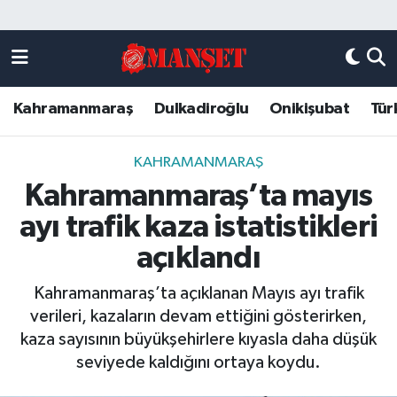
Künye
Kahramanmaraş Nöbetçi Eczaneler
Kahramanmaraş
Dulkadiroğlu
Onikişubat
Tür
DULKADİROĞLU
Kahramanmaraş Hava Durumu
KAHRAMANMARAŞ
Kahramanmaraş Trafik Yoğunluk Haritası
KAHRAMANMARAŞ
Kahramanmaraş’ta mayıs
ONİKİŞUBAT
Süper Lig Puan Durumu ve Fikstür
ayı trafik kaza istatistikleri
ÖZEL HABER
Tüm Manşetler
açıklandı
Kahramanmaraş’ta açıklanan Mayıs ayı trafik
Künye
Son Dakika Haberleri
verileri, kazaların devam ettiğini gösterirken,
kaza sayısının büyükşehirlere kıyasla daha düşük
Haber Arşivi
seviyede kaldığını ortaya koydu.