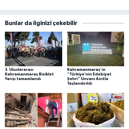
Bunlar da ilginizi çekebilir
3. Uluslararası
Kahramanmaraş’ın
Kahramanmaraş Bisiklet
“Türkiye’nin Edebiyat
Yarışı tamamlandı
Şehri” Unvanı Anıtla
Taçlandırıldı