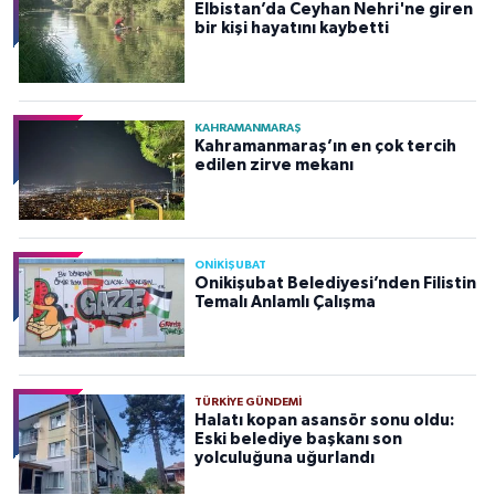
Elbistan’da Ceyhan Nehri'ne giren
bir kişi hayatını kaybetti
KAHRAMANMARAŞ
Kahramanmaraş’ın en çok tercih
edilen zirve mekanı
ONİKİŞUBAT
Onikişubat Belediyesi’nden Filistin
Temalı Anlamlı Çalışma
TÜRKIYE GÜNDEMI
Halatı kopan asansör sonu oldu:
Eski belediye başkanı son
yolculuğuna uğurlandı