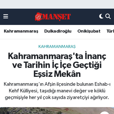
Künye
Kahramanmaraş Nöbetçi Eczaneler
Kahramanmaraş
Dulkadiroğlu
Onikişubat
Tür
DULKADİROĞLU
Kahramanmaraş Hava Durumu
KAHRAMANMARAŞ
Kahramanmaraş Trafik Yoğunluk Haritası
KAHRAMANMARAŞ
Kahramanmaraş'ta İnanç
ONİKİŞUBAT
Süper Lig Puan Durumu ve Fikstür
ve Tarihin İç İçe Geçtiği
ÖZEL HABER
Tüm Manşetler
Eşsiz Mekân
Kahramanmaraş’ın Afşin ilçesinde bulunan Eshab-ı
Künye
Son Dakika Haberleri
Kehf Külliyesi, taşıdığı manevi değer ve köklü
geçmişiyle her yıl çok sayıda ziyaretçiyi ağırlıyor.
Haber Arşivi