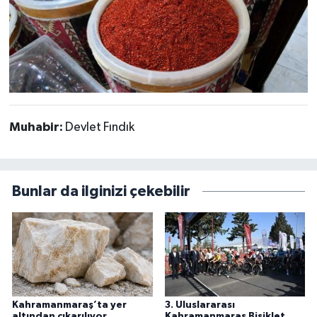
Muhabir:
Devlet Fındık
Bunlar da ilginizi çekebilir
Kahramanmaraş’ta yer
3. Uluslararası
altından çıkarılıyor,
Kahramanmaraş Bisiklet