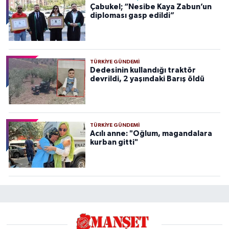
Çabukel; “Nesibe Kaya Zabun’un
diploması gasp edildi”
TÜRKIYE GÜNDEMI
Dedesinin kullandığı traktör
devrildi, 2 yaşındaki Barış öldü
TÜRKIYE GÜNDEMI
Acılı anne: "Oğlum, magandalara
kurban gitti"