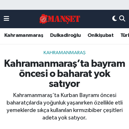
Künye
Kahramanmaraş Nöbetçi Eczaneler
Kahramanmaraş
Dulkadiroğlu
Onikişubat
Tür
DULKADİROĞLU
Kahramanmaraş Hava Durumu
KAHRAMANMARAŞ
Kahramanmaraş Trafik Yoğunluk Haritası
KAHRAMANMARAŞ
Kahramanmaraş’ta bayram
ONİKİŞUBAT
Süper Lig Puan Durumu ve Fikstür
öncesi o baharat yok
ÖZEL HABER
Tüm Manşetler
satıyor
Kahramanmaraş’ta Kurban Bayramı öncesi
Künye
Son Dakika Haberleri
baharatçılarda yoğunluk yaşanırken özellikle etli
yemeklerde sıkça kullanılan kırmızıbiber çeşitleri
Haber Arşivi
adeta yok satıyor.