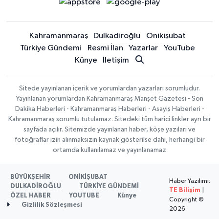
Kahramanmaraş
Dulkadiroğlu
Onikişubat
Türkiye Gündemi
Resmi İlan
Yazarlar
YouTube
Künye
İletişim
Sitede yayınlanan içerik ve yorumlardan yazarları sorumludur.
Yayınlanan yorumlardan Kahramanmaraş Manşet Gazetesi - Son
Dakika Haberleri - Kahramanmaraş Haberleri - Asayiş Haberleri -
Kahramanmaraş sorumlu tutulamaz. Sitedeki tüm harici linkler ayrı bir
sayfada açılır. Sitemizde yayınlanan haber, köşe yazıları ve
fotoğraflar izin alınmaksızın kaynak gösterilse dahi, herhangi bir
ortamda kullanılamaz ve yayınlanamaz
BÜYÜKŞEHİR
ONİKİŞUBAT
Haber Yazılımı:
DULKADİROĞLU
TÜRKİYE GÜNDEMİ
TE Bilişim
|
ÖZEL HABER
YOUTUBE
Künye
Copyright ©
Gizlilik Sözleşmesi
2026