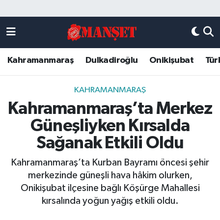
Künye
Kahramanmaraş Nöbetçi Eczaneler
Kahramanmaraş
Dulkadiroğlu
Onikişubat
Tür
DULKADİROĞLU
Kahramanmaraş Hava Durumu
KAHRAMANMARAŞ
Kahramanmaraş Trafik Yoğunluk Haritası
KAHRAMANMARAŞ
Kahramanmaraş’ta Merkez
ONİKİŞUBAT
Süper Lig Puan Durumu ve Fikstür
Güneşliyken Kırsalda
ÖZEL HABER
Tüm Manşetler
Sağanak Etkili Oldu
Kahramanmaraş’ta Kurban Bayramı öncesi şehir
Künye
Son Dakika Haberleri
merkezinde güneşli hava hâkim olurken,
Onikişubat ilçesine bağlı Köşürge Mahallesi
Haber Arşivi
kırsalında yoğun yağış etkili oldu.