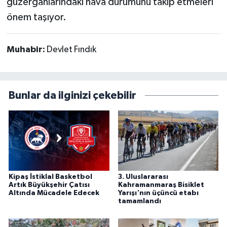
güzergahlarındaki hava durumunu takip etmeleri
önem taşıyor.
Muhabir:
Devlet Fındık
Bunlar da ilginizi çekebilir
Kipaş İstiklal Basketbol
3. Uluslararası
Artık Büyükşehir Çatısı
Kahramanmaraş Bisiklet
Altında Mücadele Edecek
Yarışı'nın üçüncü etabı
tamamlandı