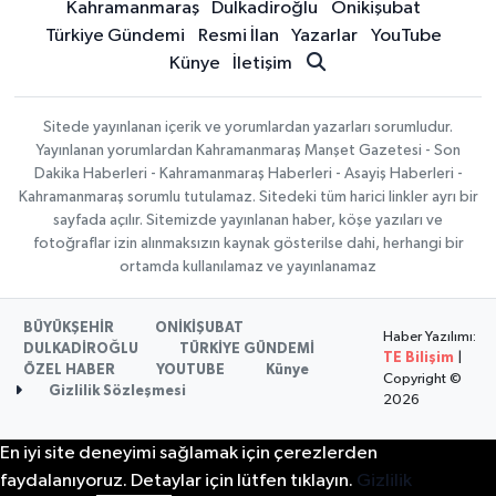
Kahramanmaraş
Dulkadiroğlu
Onikişubat
Türkiye Gündemi
Resmi İlan
Yazarlar
YouTube
Künye
İletişim
Sitede yayınlanan içerik ve yorumlardan yazarları sorumludur.
Yayınlanan yorumlardan Kahramanmaraş Manşet Gazetesi - Son
Dakika Haberleri - Kahramanmaraş Haberleri - Asayiş Haberleri -
Kahramanmaraş sorumlu tutulamaz. Sitedeki tüm harici linkler ayrı bir
sayfada açılır. Sitemizde yayınlanan haber, köşe yazıları ve
fotoğraflar izin alınmaksızın kaynak gösterilse dahi, herhangi bir
ortamda kullanılamaz ve yayınlanamaz
BÜYÜKŞEHİR
ONİKİŞUBAT
Haber Yazılımı:
DULKADİROĞLU
TÜRKİYE GÜNDEMİ
TE Bilişim
|
ÖZEL HABER
YOUTUBE
Künye
Copyright ©
Gizlilik Sözleşmesi
2026
En iyi site deneyimi sağlamak için çerezlerden
faydalanıyoruz. Detaylar için lütfen tıklayın.
Gizlilik