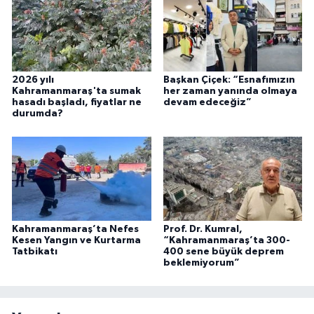
2026 yılı
Başkan Çiçek: “Esnafımızın
Kahramanmaraş'ta sumak
her zaman yanında olmaya
hasadı başladı, fiyatlar ne
devam edeceğiz”
durumda?
Kahramanmaraş’ta Nefes
Prof. Dr. Kumral,
Kesen Yangın ve Kurtarma
“Kahramanmaraş’ta 300-
Tatbikatı
400 sene büyük deprem
beklemiyorum”