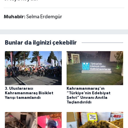
Muhabir:
Selma Erdemgür
Bunlar da ilginizi çekebilir
3. Uluslararası
Kahramanmaraş’ın
Kahramanmaraş Bisiklet
“Türkiye’nin Edebiyat
Yarışı tamamlandı
Şehri” Unvanı Anıtla
Taçlandırıldı