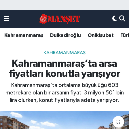
Künye
Kahramanmaraş Nöbetçi Eczaneler
Kahramanmaraş
Dulkadiroğlu
Onikişubat
Tür
DULKADİROĞLU
Kahramanmaraş Hava Durumu
KAHRAMANMARAŞ
Kahramanmaraş Trafik Yoğunluk Haritası
KAHRAMANMARAŞ
Kahramanmaraş’ta arsa
ONİKİŞUBAT
Süper Lig Puan Durumu ve Fikstür
fiyatları konutla yarışıyor
ÖZEL HABER
Tüm Manşetler
Kahramanmaraş’ta ortalama büyüklüğü 603
metrekare olan bir arsanın fiyatı 3 milyon 501 bin
Künye
Son Dakika Haberleri
lira olurken, konut fiyatlarıyla adeta yarışıyor.
Haber Arşivi