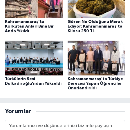
Kahramanmaraş’ta
Gören Ne Olduğunu Merak
Korkutan Anlar! Bina Bir
Ediyor: Kahramanmaraş’ta
Anda Yıkıldı
Kilosu 250 TL
Türkülerin Sesi
Kahramanmaraş'ta Türkiye
Dulkadiroğlu’ndan Yükseldi
Derecesi Yapan Öğrenciler
Onurlandırıldı
Yorumlar