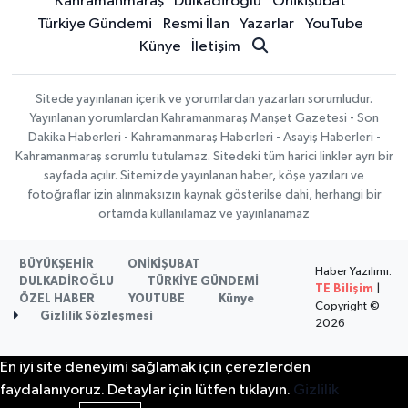
Kahramanmaraş
Dulkadiroğlu
Onikişubat
Türkiye Gündemi
Resmi İlan
Yazarlar
YouTube
Künye
İletişim
Sitede yayınlanan içerik ve yorumlardan yazarları sorumludur.
Yayınlanan yorumlardan Kahramanmaraş Manşet Gazetesi - Son
Dakika Haberleri - Kahramanmaraş Haberleri - Asayiş Haberleri -
Kahramanmaraş sorumlu tutulamaz. Sitedeki tüm harici linkler ayrı bir
sayfada açılır. Sitemizde yayınlanan haber, köşe yazıları ve
fotoğraflar izin alınmaksızın kaynak gösterilse dahi, herhangi bir
ortamda kullanılamaz ve yayınlanamaz
BÜYÜKŞEHİR
ONİKİŞUBAT
Haber Yazılımı:
DULKADİROĞLU
TÜRKİYE GÜNDEMİ
TE Bilişim
|
ÖZEL HABER
YOUTUBE
Künye
Copyright ©
Gizlilik Sözleşmesi
2026
En iyi site deneyimi sağlamak için çerezlerden
faydalanıyoruz. Detaylar için lütfen tıklayın.
Gizlilik