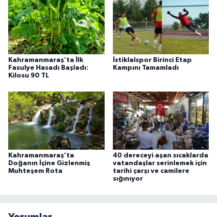
Kahramanmaraş’ta İlk
İstiklalspor Birinci Etap
Fasulye Hasadı Başladı:
Kampını Tamamladı
Kilosu 90 TL
Kahramanmaraş’ta
40 dereceyi aşan sıcaklarda
Doğanın İçine Gizlenmiş
vatandaşlar serinlemek için
Muhteşem Rota
tarihi çarşı ve camilere
sığınıyor