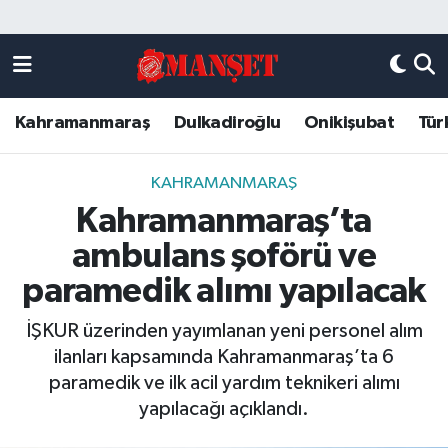
Künye
Kahramanmaraş Nöbetçi Eczaneler
Kahramanmaraş
Dulkadiroğlu
Onikişubat
Tür
DULKADİROĞLU
Kahramanmaraş Hava Durumu
KAHRAMANMARAŞ
Kahramanmaraş Trafik Yoğunluk Haritası
KAHRAMANMARAŞ
Kahramanmaraş’ta
ONİKİŞUBAT
Süper Lig Puan Durumu ve Fikstür
ambulans şoförü ve
ÖZEL HABER
Tüm Manşetler
paramedik alımı yapılacak
İŞKUR üzerinden yayımlanan yeni personel alım
Künye
Son Dakika Haberleri
ilanları kapsamında Kahramanmaraş’ta 6
paramedik ve ilk acil yardım teknikeri alımı
Haber Arşivi
yapılacağı açıklandı.