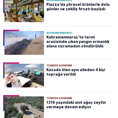
KAHRAMANMARAŞ
Piazza’da yöresel ürünlerle dolu
günler ve çekiliş fırsatı başladı
KAHRAMANMARAŞ
Kahramanmaraş'ta tarım
arazisinde çıkan yangın ormanlık
alana sıçramadan söndürüldü
TÜRKIYE GÜNDEMI
Kazada ölen aynı aileden 4 kişi
toprağa verildi
TÜRKIYE GÜNDEMI
1316 yaşındaki anıt ağaç zeytin
vermeye devam ediyor