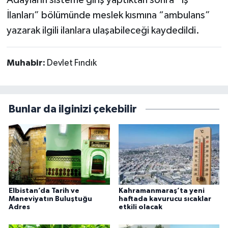
Adayların sisteme giriş yaptıktan sonra “İş
İlanları” bölümünde meslek kısmına “ambulans”
yazarak ilgili ilanlara ulaşabileceği kaydedildi.
Muhabir:
Devlet Fındık
Bunlar da ilginizi çekebilir
Elbistan’da Tarih ve
Kahramanmaraş’ta yeni
Maneviyatın Buluştuğu
haftada kavurucu sıcaklar
Adres
etkili olacak