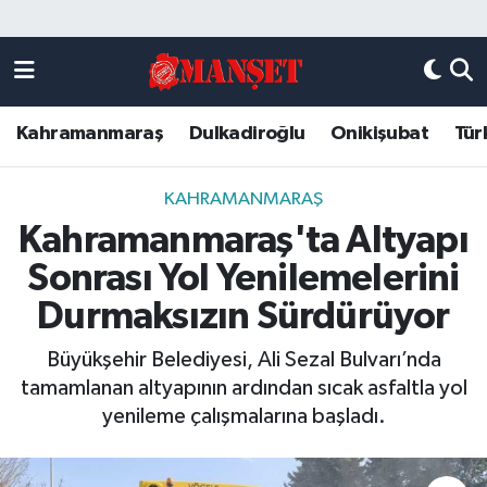
Künye
Kahramanmaraş Nöbetçi Eczaneler
Kahramanmaraş
Dulkadiroğlu
Onikişubat
Tür
DULKADİROĞLU
Kahramanmaraş Hava Durumu
KAHRAMANMARAŞ
Kahramanmaraş Trafik Yoğunluk Haritası
KAHRAMANMARAŞ
Kahramanmaraş'ta Altyapı
ONİKİŞUBAT
Süper Lig Puan Durumu ve Fikstür
Sonrası Yol Yenilemelerini
ÖZEL HABER
Tüm Manşetler
Durmaksızın Sürdürüyor
Büyükşehir Belediyesi, Ali Sezal Bulvarı’nda
Künye
Son Dakika Haberleri
tamamlanan altyapının ardından sıcak asfaltla yol
yenileme çalışmalarına başladı.
Haber Arşivi