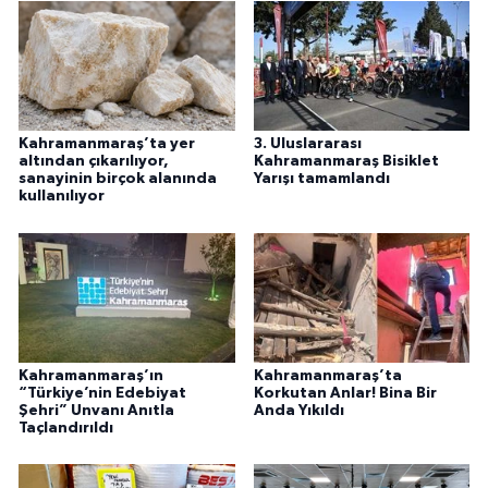
Kahramanmaraş’ta yer
3. Uluslararası
altından çıkarılıyor,
Kahramanmaraş Bisiklet
sanayinin birçok alanında
Yarışı tamamlandı
kullanılıyor
Kahramanmaraş’ın
Kahramanmaraş’ta
“Türkiye’nin Edebiyat
Korkutan Anlar! Bina Bir
Şehri” Unvanı Anıtla
Anda Yıkıldı
Taçlandırıldı