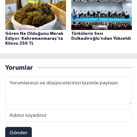
Gören Ne Olduğunu Merak
Türkülerin Sesi
Ediyor: Kahramanmaraş’ta
Dulkadiroğlu’ndan Yükseldi
Kilosu 250 TL
Yorumlar
Gönder