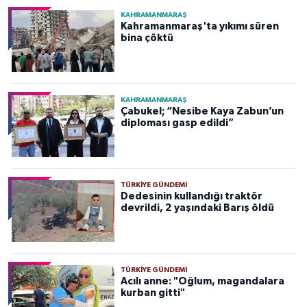
KAHRAMANMARAŞ
Kahramanmaraş'ta yıkımı süren
bina çöktü
KAHRAMANMARAŞ
Çabukel; “Nesibe Kaya Zabun’un
diploması gasp edildi”
TÜRKIYE GÜNDEMI
Dedesinin kullandığı traktör
devrildi, 2 yaşındaki Barış öldü
TÜRKIYE GÜNDEMI
Acılı anne: "Oğlum, magandalara
kurban gitti"