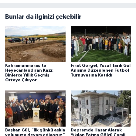
Bunlar da ilginizi çekebilir
Kahramanmaraş'ta
Fırat Görgel, Yusuf Tarık Gül
Heyecanlandıran Kazı:
Anısına Düzenlenen Futbol
Binlerce Yıllık Geçmiş
Turnuvasına Katıldı
Ortaya Çıkıyor
Başkan Gül, “İlk günkü aşkla
Depremde Hasar Alarak
yolumuza devam ediyoruz”
Yıkılan Fatma Gölcü Camii,