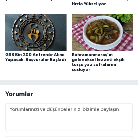
Hızla Yükseliyor
GSB Bin 200 Antrenör Alımı
Kahramanmaraş’ın
Yapacak: Başvurular Başladı
geleneksel lezzeti ekşili
turşu yaz sofralarını
süslüyor
Yorumlar