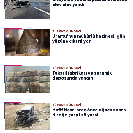
alev alev yandı
TÜRKIYE GÜNDEMI
Urartu'nun mühürlü hazinesi, gün
yüzüne çıkarılıyor
TÜRKIYE GÜNDEMI
Tekstil fabrikası ve seramik
deposunda yangın
TÜRKIYE GÜNDEMI
Hafif ticari araç önce ağaca sonra
direğe çarptı: 5 yaralı