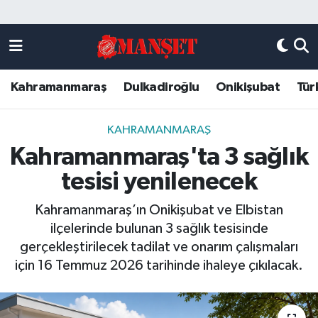
Künye
Kahramanmaraş Nöbetçi Eczaneler
Kahramanmaraş
Dulkadiroğlu
Onikişubat
Tür
DULKADİROĞLU
Kahramanmaraş Hava Durumu
KAHRAMANMARAŞ
Kahramanmaraş Trafik Yoğunluk Haritası
KAHRAMANMARAŞ
Kahramanmaraş'ta 3 sağlık
ONİKİŞUBAT
Süper Lig Puan Durumu ve Fikstür
tesisi yenilenecek
ÖZEL HABER
Tüm Manşetler
Kahramanmaraş’ın Onikişubat ve Elbistan
ilçelerinde bulunan 3 sağlık tesisinde
Künye
Son Dakika Haberleri
gerçekleştirilecek tadilat ve onarım çalışmaları
için 16 Temmuz 2026 tarihinde ihaleye çıkılacak.
Haber Arşivi