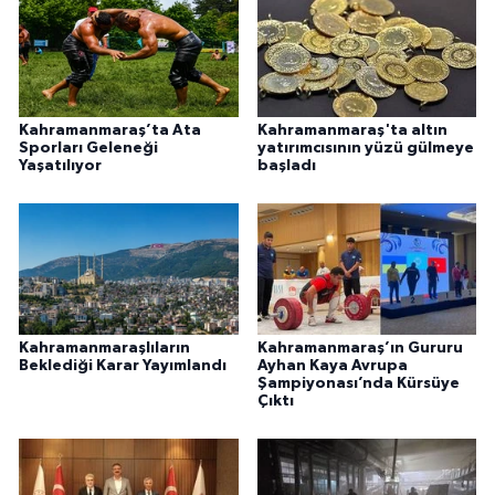
Kahramanmaraş’ta Ata
Kahramanmaraş'ta altın
Sporları Geleneği
yatırımcısının yüzü gülmeye
Yaşatılıyor
başladı
Kahramanmaraşlıların
Kahramanmaraş’ın Gururu
Beklediği Karar Yayımlandı
Ayhan Kaya Avrupa
Şampiyonası’nda Kürsüye
Çıktı