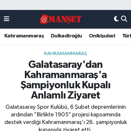
Künye
Kahramanmaraş Nöbetçi Eczaneler
Kahramanmaraş
Dulkadiroğlu
Onikişubat
Tür
DULKADİROĞLU
Kahramanmaraş Hava Durumu
KAHRAMANMARAŞ
Kahramanmaraş Trafik Yoğunluk Haritası
KAHRAMANMARAŞ
Galatasaray'dan
ONİKİŞUBAT
Süper Lig Puan Durumu ve Fikstür
Kahramanmaraş'a
ÖZEL HABER
Tüm Manşetler
Şampiyonluk Kupalı
Anlamlı Ziyaret
Künye
Son Dakika Haberleri
Galatasaray Spor Kulübü, 6 Şubat depremlerinin
Haber Arşivi
ardından "Birlikte 1905" projesi kapsamında
destek verdiği Kahramanmaraş'ı 26. şampiyonluk
kupasıyla ziyaret etti.