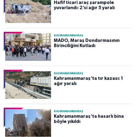
Hafif ticari araç şarampole
yuvarlandı: 2’si ağır 5 yaralı
KAHRAMANMARAŞ
MADO, Maraş Dondurmasının
Birinciliğini Kutladı
KAHRAMANMARAŞ
Kahramanmaraş'ta tır kazası: 1
ağır yaralı
KAHRAMANMARAŞ
Kahramanmaraş'ta hasarlı bina
böyle yıkıldı