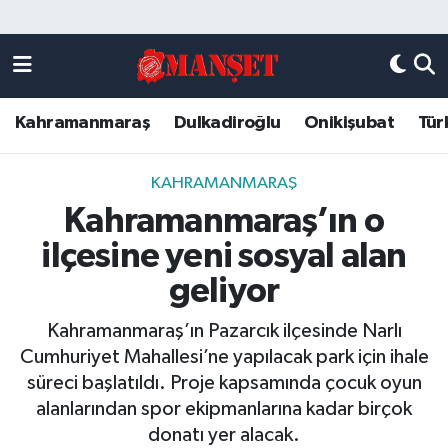
Künye
Kahramanmaraş Nöbetçi Eczaneler
Kahramanmaraş
Dulkadiroğlu
Onikişubat
Tür
DULKADİROĞLU
Kahramanmaraş Hava Durumu
KAHRAMANMARAŞ
Kahramanmaraş Trafik Yoğunluk Haritası
KAHRAMANMARAŞ
Kahramanmaraş’ın o
ONİKİŞUBAT
Süper Lig Puan Durumu ve Fikstür
ilçesine yeni sosyal alan
ÖZEL HABER
Tüm Manşetler
geliyor
Kahramanmaraş’ın Pazarcık ilçesinde Narlı
Künye
Son Dakika Haberleri
Cumhuriyet Mahallesi’ne yapılacak park için ihale
süreci başlatıldı. Proje kapsamında çocuk oyun
Haber Arşivi
alanlarından spor ekipmanlarına kadar birçok
donatı yer alacak.