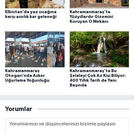
Elbistan’da yaz sıcağına
Kahramanmaraş’ta
karşı asırlık kar geleneği
Yüzyıllardır Gizemini
Koruyan O Mekânı
Kahramanmaraş
Kahramanmaraş’ta Bu
Otogarı’nda Asker
Şelaleyi Çok Az Kişi Biliyor:
Uğurlama Yoğunluğu
400 Yıllık Tarih de Yanı
Başında
Yorumlar