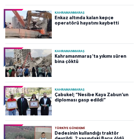
KAHRAMANMARAŞ
Enkaz altında kalan kepçe
operatörü hayatını kaybetti
KAHRAMANMARAŞ
Kahramanmaraş'ta yıkımı süren
bina çöktü
KAHRAMANMARAŞ
Çabukel; “Nesibe Kaya Zabun’un
diploması gasp edildi”
TÜRKIYE GÜNDEMI
Dedesinin kullandığı traktör
devrildi, 2 yaşındaki Barış öldü