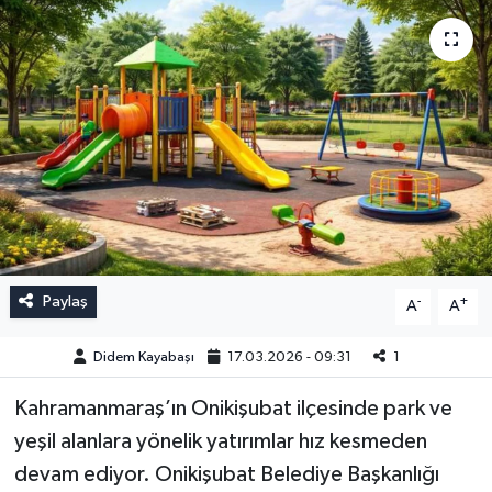
Paylaş
-
+
A
A
Didem Kayabaşı
17.03.2026 - 09:31
1
Kahramanmaraş’ın Onikişubat ilçesinde park ve
yeşil alanlara yönelik yatırımlar hız kesmeden
devam ediyor. Onikişubat Belediye Başkanlığı