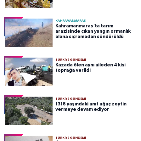
KAHRAMANMARAŞ
Kahramanmaraş'ta tarım
arazisinde çıkan yangın ormanlık
alana sıçramadan söndürüldü
TÜRKIYE GÜNDEMI
Kazada ölen aynı aileden 4 kişi
toprağa verildi
TÜRKIYE GÜNDEMI
1316 yaşındaki anıt ağaç zeytin
vermeye devam ediyor
TÜRKIYE GÜNDEMI