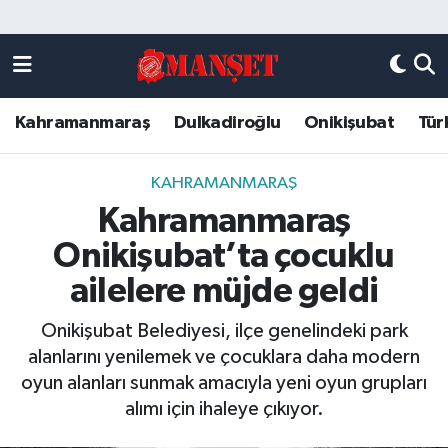
Künye
Kahramanmaraş Nöbetçi Eczaneler
Kahramanmaraş
Dulkadiroğlu
Onikişubat
Tür
DULKADİROĞLU
Kahramanmaraş Hava Durumu
KAHRAMANMARAŞ
Kahramanmaraş Trafik Yoğunluk Haritası
KAHRAMANMARAŞ
Kahramanmaraş
ONİKİŞUBAT
Süper Lig Puan Durumu ve Fikstür
Onikişubat’ta çocuklu
ÖZEL HABER
Tüm Manşetler
ailelere müjde geldi
Onikişubat Belediyesi, ilçe genelindeki park
Künye
Son Dakika Haberleri
alanlarını yenilemek ve çocuklara daha modern
oyun alanları sunmak amacıyla yeni oyun grupları
Haber Arşivi
alımı için ihaleye çıkıyor.