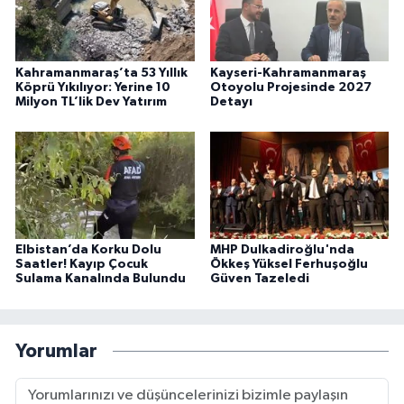
Kahramanmaraş’ta 53 Yıllık
Kayseri-Kahramanmaraş
Köprü Yıkılıyor: Yerine 10
Otoyolu Projesinde 2027
Milyon TL’lik Dev Yatırım
Detayı
Elbistan’da Korku Dolu
MHP Dulkadiroğlu'nda
Saatler! Kayıp Çocuk
Ökkeş Yüksel Ferhuşoğlu
Sulama Kanalında Bulundu
Güven Tazeledi
Yorumlar