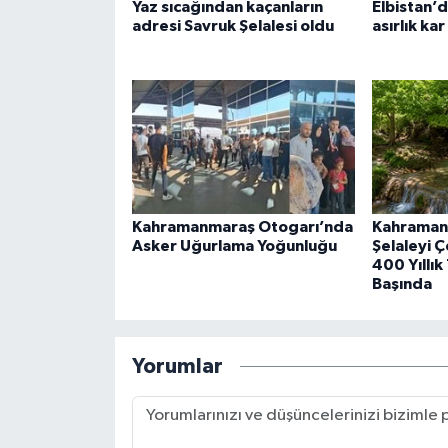
Yaz sıcağından kaçanların
Elbistan’d
adresi Savruk Şelalesi oldu
asırlık ka
Kahramanmaraş Otogarı’nda
Kahraman
Asker Uğurlama Yoğunluğu
Şelaleyi Ço
400 Yıllık
Başında
Yorumlar