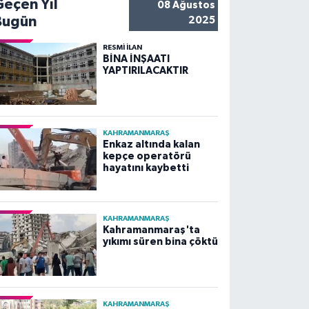
Geçen Yıl
08 Ağustos
Bugün
2025
RESMİ İLAN
BİNA İNŞAATI
YAPTIRILACAKTIR
KAHRAMANMARAŞ
Enkaz altında kalan
kepçe operatörü
hayatını kaybetti
KAHRAMANMARAŞ
Kahramanmaraş'ta
yıkımı süren bina çöktü
KAHRAMANMARAŞ