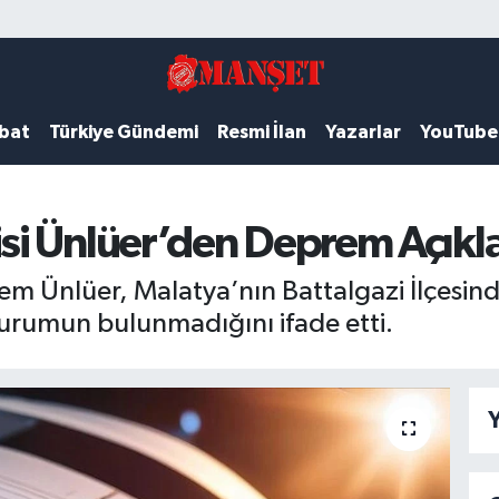
ubat
Türkiye Gündemi
Resmi İlan
Yazarlar
YouTube
si Ünlüer’den Deprem Açıkl
em Ünlüer, Malatya’nın Battalgazi İlçes
urumun bulunmadığını ifade etti.
Y