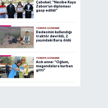
Çabukel; “Nesibe Kaya
Zabun’un diploması
gasp edildi”
TÜRKIYE GÜNDEMI
Dedesinin kullandığı
traktör devrildi, 2
yaşındaki Barış öldü
TÜRKIYE GÜNDEMI
Acılı anne: "Oğlum,
magandalara kurban
gitti"