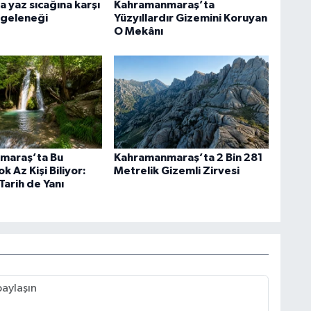
a yaz sıcağına karşı
Kahramanmaraş’ta
r geleneği
Yüzyıllardır Gizemini Koruyan
O Mekânı
maraş’ta Bu
Kahramanmaraş’ta 2 Bin 281
k Az Kişi Biliyor:
Metrelik Gizemli Zirvesi
 Tarih de Yanı