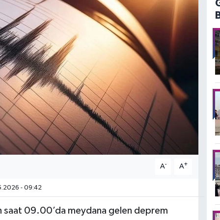
-
+
A
A
.2026 - 09:42
bah saat 09.00’da meydana gelen deprem