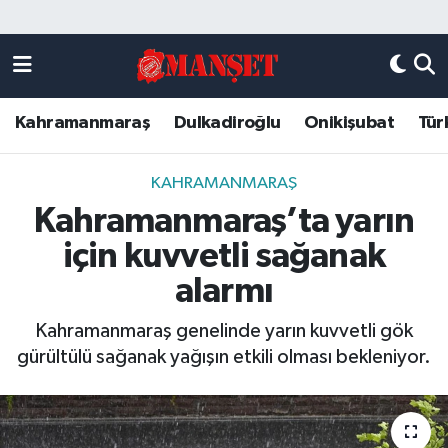
Künye
Kahramanmaraş Nöbetçi Eczaneler
Kahramanmaraş
Dulkadiroğlu
Onikişubat
Tür
DULKADİROĞLU
Kahramanmaraş Hava Durumu
KAHRAMANMARAŞ
Kahramanmaraş Trafik Yoğunluk Haritası
KAHRAMANMARAŞ
Kahramanmaraş’ta yarın
ONİKİŞUBAT
Süper Lig Puan Durumu ve Fikstür
için kuvvetli sağanak
ÖZEL HABER
Tüm Manşetler
alarmı
Kahramanmaraş genelinde yarın kuvvetli gök
Künye
Son Dakika Haberleri
gürültülü sağanak yağışın etkili olması bekleniyor.
Haber Arşivi