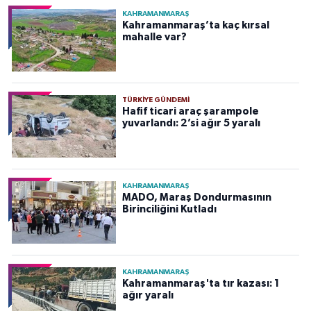
KAHRAMANMARAŞ
Kahramanmaraş’ta kaç kırsal
mahalle var?
TÜRKIYE GÜNDEMI
Hafif ticari araç şarampole
yuvarlandı: 2’si ağır 5 yaralı
KAHRAMANMARAŞ
MADO, Maraş Dondurmasının
Birinciliğini Kutladı
KAHRAMANMARAŞ
Kahramanmaraş'ta tır kazası: 1
ağır yaralı