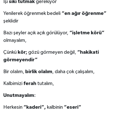
İşi
sıkı tutmak
gerekiyor
Yenilerek öğrenmek bedeli
“en ağır öğrenme”
şeklidir
Bazı şeyler açık açık görülüyor,
“işletme körü”
olmayalım,
Çünkü
kör;
gözü görmeyen değil,
“hakikati
görmeyendir”
Bir olalım,
birlik olalım
, daha çok çalışalım,
Kalbimizi
ferah
tutalım,
Unutmayalım
:
Herkesin
“kaderi”,
kalbinin
“eseri”