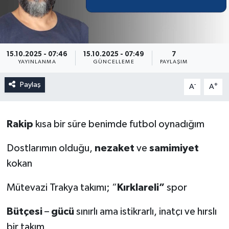
15.10.2025 - 07:46
15.10.2025 - 07:49
7
YAYINLANMA
GÜNCELLEME
PAYLAŞIM
Paylaş
-
+
A
A
Rakip
kısa bir süre benimde futbol oynadığım
Dostlarımın olduğu,
nezaket
ve
samimiyet
kokan
Mütevazi Trakya takımı; “
Kırklareli”
spor
Bütçesi
–
gücü
sınırlı ama istikrarlı, inatçı ve hırslı
bir takım