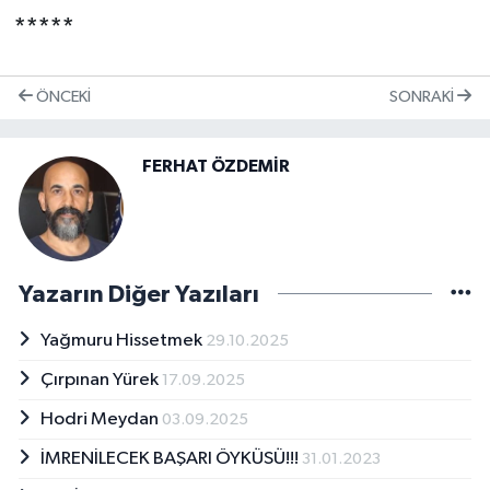
*****
ÖNCEKI
SONRAKI
FERHAT ÖZDEMİR
Yazarın Diğer Yazıları
Yağmuru Hissetmek
29.10.2025
Çırpınan Yürek
17.09.2025
Hodri Meydan
03.09.2025
İMRENİLECEK BAŞARI ÖYKÜSÜ!!!
31.01.2023