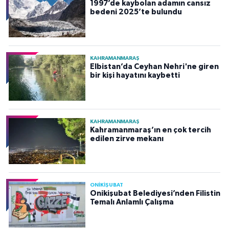
1997’de kaybolan adamın cansız
bedeni 2025’te bulundu
KAHRAMANMARAŞ
Elbistan’da Ceyhan Nehri'ne giren
bir kişi hayatını kaybetti
KAHRAMANMARAŞ
Kahramanmaraş’ın en çok tercih
edilen zirve mekanı
ONİKİŞUBAT
Onikişubat Belediyesi’nden Filistin
Temalı Anlamlı Çalışma