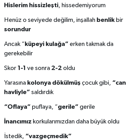
Hislerim
hissizleşti
, hissedemiyorum
Henüz o seviyede değilim, inşallah
benlik
bir
sorundur
Ancak “
küpeyi
kulağa”
erken takmak da
gerekebilir
Skor
1-1
ve sonra
2-2
oldu
Yarasına
kolonya
dökülmüş
çocuk gibi,
“can
havliyle”
saldırdık
“Oflaya”
puflaya, “
gerile”
gerile
İnancımız
korkularımızdan daha büyük oldu
İstedik,
“vazgeçmedik”