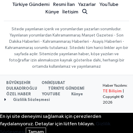
Türkiye Gündemi
Resmi İlan
Yazarlar
YouTube
Künye
İletişim
Sitede yayınlanan içerik ve yorumlardan yazarları sorumludur.
Yayınlanan yorumlardan Kahramanmaraş Manşet Gazetesi - Son
Dakika Haberleri - Kahramanmaraş Haberleri - Asayiş Haberleri -
Kahramanmaraş sorumlu tutulamaz. Sitedeki tüm harici linkler ayrı bir
sayfada açılır. Sitemizde yayınlanan haber, köşe yazıları ve
fotoğraflar izin alınmaksızın kaynak gösterilse dahi, herhangi bir
ortamda kullanılamaz ve yayınlanamaz
BÜYÜKŞEHİR
ONİKİŞUBAT
Haber Yazılımı:
DULKADİROĞLU
TÜRKİYE GÜNDEMİ
TE Bilişim
|
ÖZEL HABER
YOUTUBE
Künye
Copyright ©
Gizlilik Sözleşmesi
2026
En iyi site deneyimi sağlamak için çerezlerden
faydalanıyoruz. Detaylar için lütfen tıklayın.
Gizlilik
Sözleşmesi
Tamam