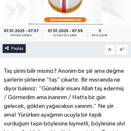
07.01.2025 - 07:57
07.01.2025 - 07:59
3
YAYINLANMA
GÜNCELLEME
PAYLAŞIM
Paylaş
-
+
A
A
Taş şiirini bilir misiniz? Anonim bir şiir ama değme
şairlerin şiirlerine “taş” çıkartır. Bir mısraında ne
diyor bakınız: “Günahkâr insanı Allah taş edermiş
/ Görmedim ama inanırım / Hatta bir gün
gelecek, gökten yağacaksın sanırım.” Ne şiir
ama! Yürürken ayağımın ucuyla bir tepik
vurduğum taşın böylesine kıymetli, böylesine ulvî