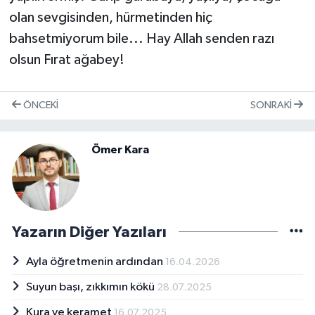
olan sevgisinden, hürmetinden hiç
bahsetmiyorum bile... Hay Allah senden razı
olsun Fırat ağabey!
ÖNCEKI
SONRAKI
Ömer Kara
Yazarın Diğer Yazıları
Ayla öğretmenin ardından
16.04.2026
Suyun başı, zıkkımın kökü
28.07.2025
Kura ve keramet
16.07.2025