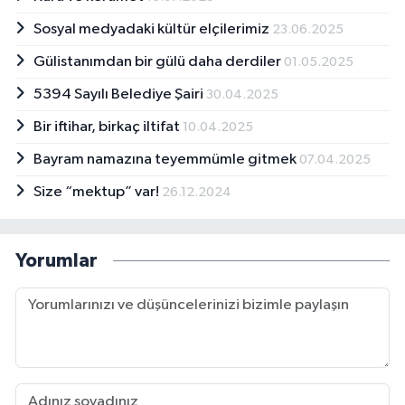
Sosyal medyadaki kültür elçilerimiz
23.06.2025
Gülistanımdan bir gülü daha derdiler
01.05.2025
5394 Sayılı Belediye Şairi
30.04.2025
Bir iftihar, birkaç iltifat
10.04.2025
Bayram namazına teyemmümle gitmek
07.04.2025
Size “mektup” var!
26.12.2024
Yorumlar