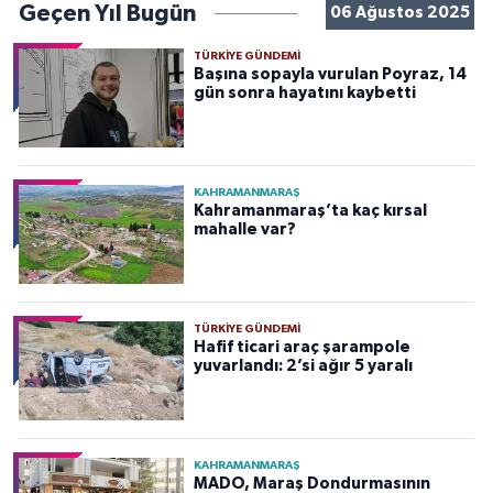
Geçen Yıl Bugün
06 Ağustos 2025
TÜRKIYE GÜNDEMI
Başına sopayla vurulan Poyraz, 14
gün sonra hayatını kaybetti
KAHRAMANMARAŞ
Kahramanmaraş’ta kaç kırsal
mahalle var?
TÜRKIYE GÜNDEMI
Hafif ticari araç şarampole
yuvarlandı: 2’si ağır 5 yaralı
KAHRAMANMARAŞ
MADO, Maraş Dondurmasının