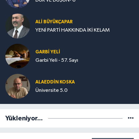
DUR VE DÜŞÜN- 6
ALİ BÜYÜKÇAPAR
YENİ PARTİ HAKKINDA İKİ KELAM
GARBI YELI
Garbi Yeli - 57. Sayı
ALAEDDIN KOSKA
Üniversite 5.0
Yükleniyor...