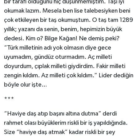
bir tarafı olduğunu hiç düşünmemiştim. Taşı iyi
okumak lazım. Mesela ben lise talebesiyken beni
çok etkileyen bir taş okumuştum. O taş tam 1289
yıllık; yazanı da senin, benim, hepimizin büyük
dedesi. Kim o? Bilge Kağan! Ne demiş peki?
“Türk milletinin adı yok olmasın diye gece
uyumadım, gündüz oturmadım. Aç milleti
doyurdum, çıplak milleti giydirdim. Fakir milleti
zengin kıldım. Az milleti çok kıldım.” Lider dediğin
böyle olur işte…
***
“Haviye daş atıp başını altına dutma” derdi
rahmet olası büyüklerim riskli bir iş yapıldığında.
Size “haviye daş atmak” kadar riskli bir şey