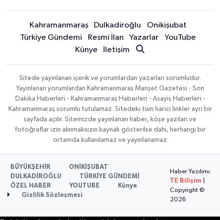
Kahramanmaraş
Dulkadiroğlu
Onikişubat
Türkiye Gündemi
Resmi İlan
Yazarlar
YouTube
Künye
İletişim
Sitede yayınlanan içerik ve yorumlardan yazarları sorumludur.
Yayınlanan yorumlardan Kahramanmaraş Manşet Gazetesi - Son
Dakika Haberleri - Kahramanmaraş Haberleri - Asayiş Haberleri -
Kahramanmaraş sorumlu tutulamaz. Sitedeki tüm harici linkler ayrı bir
sayfada açılır. Sitemizde yayınlanan haber, köşe yazıları ve
fotoğraflar izin alınmaksızın kaynak gösterilse dahi, herhangi bir
ortamda kullanılamaz ve yayınlanamaz
BÜYÜKŞEHİR
ONİKİŞUBAT
Haber Yazılımı:
DULKADİROĞLU
TÜRKİYE GÜNDEMİ
TE Bilişim
|
ÖZEL HABER
YOUTUBE
Künye
Copyright ©
Gizlilik Sözleşmesi
2026