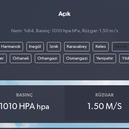
Açık
Nem: %64, Basınç: 1010 hpa hPa, Rüzgar: 1.50 m/s
Harmancık
İnegöl
İznik
Karacabey
Keles
Kestel
fer
Orhaneli
Orhangazi
Osmangazi
Yenişehir
Yıld
BASINÇ
RÜZGAR
1010 HPA
1.50 M/S
hpa