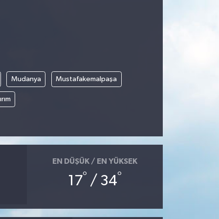
Mudanya
Mustafakemalpaşa
ırım
EN DÜŞÜK / EN YÜKSEK
°
°
17
/ 34