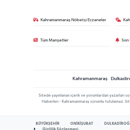
Kahramanmaraş Nöbetçi Eczaneler
Ka
Tüm Manşetler
Son 
Kahramanmaraş
Dulkadir
Sitede yayınlanan içerik ve yorumlardan yazarları 
Haberleri - Kahramanmaraş sorumlu tutulamaz. Sitede
BÜYÜKŞEHİR
ONİKİŞUBAT
DULKADİROĞ
Gizlilik Sözleşmesi