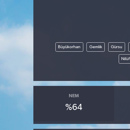
Büyükorhan
Gemlik
Gürsu
Nilü
NEM
%64