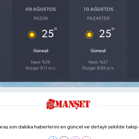
09 AĞUSTOS
10 AĞUSTOS
PAZAR
PAZARTESI
°
°
25
25
Güneşli
Güneşli
Nem: %56
Nem: %57
Rüzgar: 8.11 m/s
Rüzgar: 8.89 m/s
ş son dakika haberlerini en güncel ve detaylı şekilde takip e