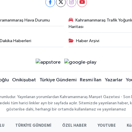
hramanmaraş Hava Durumu
Kahramanmaraş Trafik Yoğunl
Haritası
Dakika Haberleri
Haber Arşivi
oğlu
Onikişubat
Türkiye Gündemi
Resmi İlan
Yazarlar
Yo
sorumludur. Yayınlanan yorumlardan Kahramanmaraş Manşet Gazetesi - Son 
ki tüm harici linkler ayrı bir sayfada açılır. Sitemizde yayınlanan haber, k
gösterilse dahi, herhangi bir ortamda kullanılamaz ve yayınlanamaz
LU
TÜRKİYE GÜNDEMİ
ÖZEL HABER
YOUTUBE
Kü