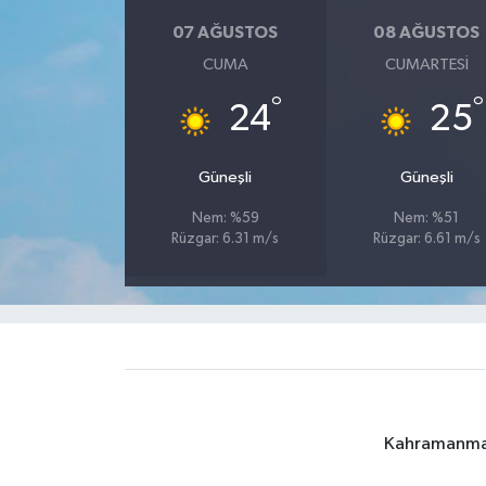
07 AĞUSTOS
08 AĞUSTOS
CUMA
CUMARTESI
°
°
24
25
Güneşli
Güneşli
Nem: %59
Nem: %51
Rüzgar: 6.31 m/s
Rüzgar: 6.61 m/s
Kahramanmara