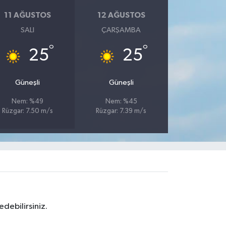
11 AĞUSTOS
12 AĞUSTOS
SALI
ÇARŞAMBA
°
°
25
25
Güneşli
Güneşli
Nem: %49
Nem: %45
Rüzgar: 7.50 m/s
Rüzgar: 7.39 m/s
debilirsiniz.