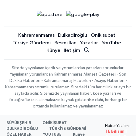
Kahramanmaraş
Dulkadiroğlu
Onikişubat
Türkiye Gündemi
Resmi İlan
Yazarlar
YouTube
Künye
İletişim
Sitede yayınlanan içerik ve yorumlardan yazarları sorumludur.
Yayınlanan yorumlardan Kahramanmaraş Manşet Gazetesi - Son
Dakika Haberleri - Kahramanmaraş Haberleri - Asayiş Haberleri -
Kahramanmaraş sorumlu tutulamaz. Sitedeki tüm harici linkler ayrı bir
sayfada açılır. Sitemizde yayınlanan haber, köşe yazıları ve
fotoğraflar izin alınmaksızın kaynak gösterilse dahi, herhangi bir
ortamda kullanılamaz ve yayınlanamaz
BÜYÜKŞEHİR
ONİKİŞUBAT
Haber Yazılımı:
DULKADİROĞLU
TÜRKİYE GÜNDEMİ
TE Bilişim
|
ÖZEL HABER
YOUTUBE
Künye