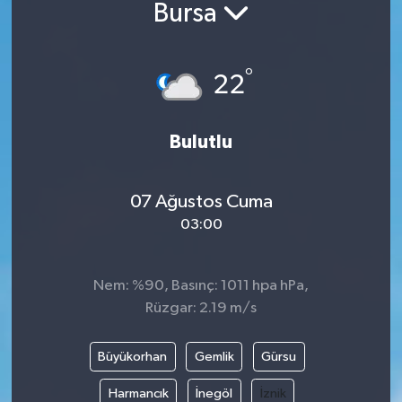
Bursa
°
22
Bulutlu
07 Ağustos Cuma
03:00
Nem: %90, Basınç: 1011 hpa hPa,
Rüzgar: 2.19 m/s
Büyükorhan
Gemlik
Gürsu
Harmancık
İnegöl
İznik