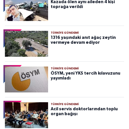
Kazada ölen aynı aileden 4 kişi
toprağa verildi
TÜRKIYE GÜNDEMI
1316 yaşındaki anıt ağaç zeytin
vermeye devam ediyor
TÜRKIYE GÜNDEMI
ÖSYM, yeni YKS tercih kılavuzunu
yayımladı
TÜRKIYE GÜNDEMI
Acil servis doktorlarından toplu
organ bağışı