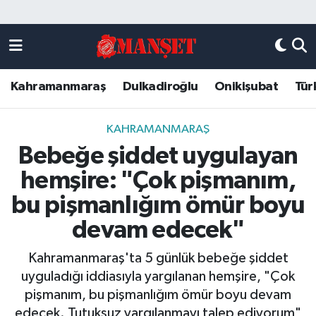
Künye
Kahramanmaraş Nöbetçi Eczaneler
Kahramanmaraş
Dulkadiroğlu
Onikişubat
Tür
DULKADİROĞLU
Kahramanmaraş Hava Durumu
KAHRAMANMARAŞ
Kahramanmaraş Trafik Yoğunluk Haritası
KAHRAMANMARAŞ
Bebeğe şiddet uygulayan
ONİKİŞUBAT
Süper Lig Puan Durumu ve Fikstür
hemşire: "Çok pişmanım,
ÖZEL HABER
Tüm Manşetler
bu pişmanlığım ömür boyu
devam edecek"
Künye
Son Dakika Haberleri
Kahramanmaraş'ta 5 günlük bebeğe şiddet
Haber Arşivi
uyguladığı iddiasıyla yargılanan hemşire, "Çok
pişmanım, bu pişmanlığım ömür boyu devam
edecek. Tutuksuz yargılanmayı talep ediyorum"