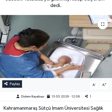
dedi.
Paylaş
-
+
A
A
Didem Kayabaşı
15.05.2026 - 12:06
1
Kahramanmaraş Sütçü İmam Üniversitesi Sağlık