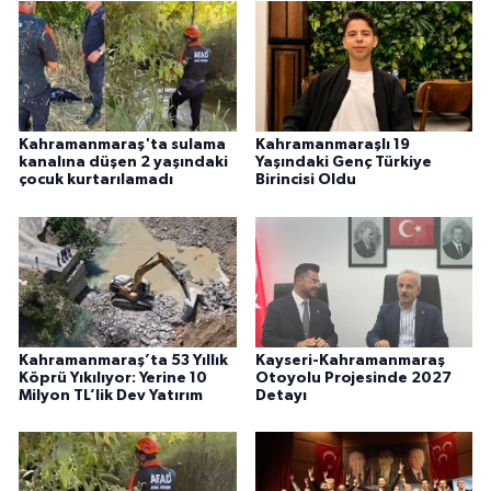
Kahramanmaraş'ta sulama
Kahramanmaraşlı 19
kanalına düşen 2 yaşındaki
Yaşındaki Genç Türkiye
çocuk kurtarılamadı
Birincisi Oldu
Kahramanmaraş’ta 53 Yıllık
Kayseri-Kahramanmaraş
Köprü Yıkılıyor: Yerine 10
Otoyolu Projesinde 2027
Milyon TL’lik Dev Yatırım
Detayı