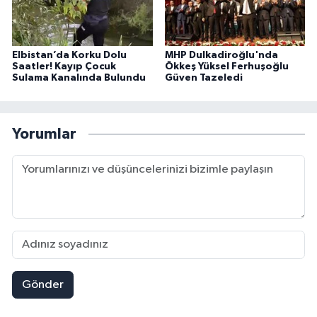
Elbistan’da Korku Dolu
MHP Dulkadiroğlu'nda
Saatler! Kayıp Çocuk
Ökkeş Yüksel Ferhuşoğlu
Sulama Kanalında Bulundu
Güven Tazeledi
Yorumlar
Gönder