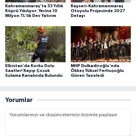
Kahramanmaraş’ta 53 Yıllık
Kayseri-Kahramanmaraş
Köprü Yıkılıyor: Yerine 10
Otoyolu Projesinde 2027
Milyon TL’lik Dev Yatırım
Detayı
Elbistan’da Korku Dolu
MHP Dulkadiroğlu'nda
Saatler! Kayıp Çocuk
Ökkeş Yüksel Ferhuşoğlu
Sulama Kanalında Bulundu
Güven Tazeledi
Yorumlar