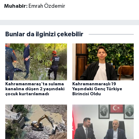
Muhabir:
Emrah Özdemir
Bunlar da ilginizi çekebilir
Kahramanmaraş'ta sulama
Kahramanmaraşlı 19
kanalına düşen 2 yaşındaki
Yaşındaki Genç Türkiye
çocuk kurtarılamadı
Birincisi Oldu