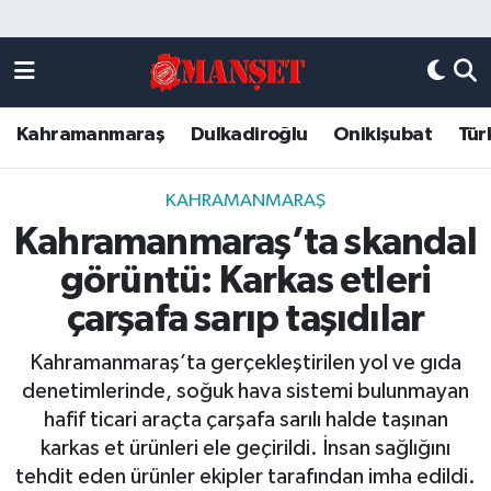
Künye
Kahramanmaraş Nöbetçi Eczaneler
Kahramanmaraş
Dulkadiroğlu
Onikişubat
Tür
DULKADİROĞLU
Kahramanmaraş Hava Durumu
KAHRAMANMARAŞ
Kahramanmaraş Trafik Yoğunluk Haritası
KAHRAMANMARAŞ
Kahramanmaraş’ta skandal
ONİKİŞUBAT
Süper Lig Puan Durumu ve Fikstür
görüntü: Karkas etleri
ÖZEL HABER
Tüm Manşetler
çarşafa sarıp taşıdılar
Kahramanmaraş’ta gerçekleştirilen yol ve gıda
Künye
Son Dakika Haberleri
denetimlerinde, soğuk hava sistemi bulunmayan
hafif ticari araçta çarşafa sarılı halde taşınan
Haber Arşivi
karkas et ürünleri ele geçirildi. İnsan sağlığını
tehdit eden ürünler ekipler tarafından imha edildi.