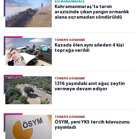
KAHRAMANMARAŞ
Kahramanmaraş'ta tarım
arazisinde çıkan yangın ormanlık
alana sıçramadan söndürüldü
TÜRKIYE GÜNDEMI
Kazada ölen aynı aileden 4 kişi
toprağa verildi
TÜRKIYE GÜNDEMI
1316 yaşındaki anıt ağaç zeytin
vermeye devam ediyor
TÜRKIYE GÜNDEMI
ÖSYM, yeni YKS tercih kılavuzunu
yayımladı