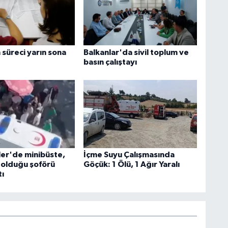
 süreci yarın sona
Balkanlar'da sivil toplum ve
basın çalıştayı
ler'de minibüste,
İçme Suyu Çalışmasında
 olduğu şoförü
Göçük: 1 Ölü, 1 Ağır Yaralı
tı