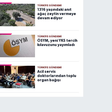
TÜRKIYE GÜNDEMI
1316 yaşındaki anıt
ağaç zeytin vermeye
devam ediyor
TÜRKIYE GÜNDEMI
ÖSYM, yeni YKS tercih
kılavuzunu yayımladı
TÜRKIYE GÜNDEMI
Acil servis
doktorlarından toplu
organ bağışı