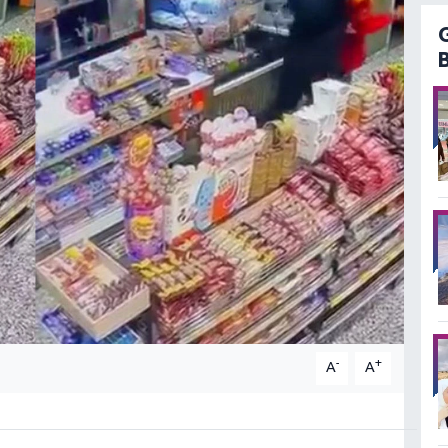
-
+
A
A