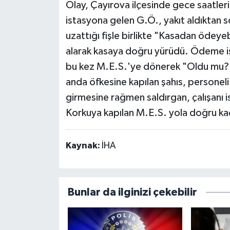
Olay, Çayırova ilçesinde gece saatler
istasyona gelen G.Ö., yakıt aldıktan 
uzattığı fişle birlikte "Kasadan ödeyeb
alarak kasaya doğru yürüdü. Ödeme iş
bu kez M.E.S.'ye dönerek "Oldu mu? Ö
anda öfkesine kapılan şahıs, personel
girmesine rağmen saldırgan, çalışanı 
Korkuya kapılan M.E.S. yola doğru kaç
Kaynak:
İHA
Bunlar da ilginizi çekebilir