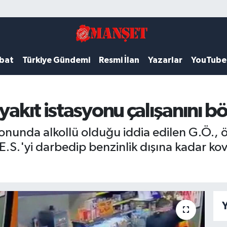
ubat
Türkiye Gündemi
Resmi İlan
Yazarlar
YouTube
yakıt istasyonu çalışanını b
syonunda alkollü olduğu iddia edilen G.Ö.,
E.S.'yi darbedip benzinlik dışına kadar kov
Y