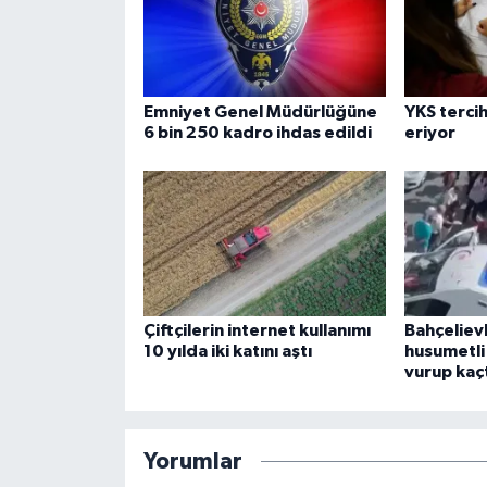
Emniyet Genel Müdürlüğüne
YKS tercih
6 bin 250 kadro ihdas edildi
eriyor
Çiftçilerin internet kullanımı
Bahçeliev
10 yılda iki katını aştı
husumetli
vurup kaç
Yorumlar