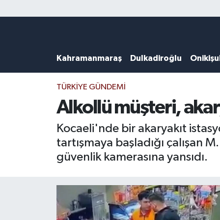
Künye
Kahramanmaraş Nöbetçi Eczaneler
Kahramanmaraş
Dulkadiroğlu
Onikiş
DULKADİROĞLU
Kahramanmaraş Hava Durumu
KAHRAMANMARAŞ
Kahramanmaraş Trafik Yoğunluk Haritası
TÜRKIYE GÜNDEMI
Alkollü müşteri, akar
ONİKİŞUBAT
Süper Lig Puan Durumu ve Fikstür
Kocaeli'nde bir akaryakıt ista
ÖZEL HABER
Tüm Manşetler
tartışmaya başladığı çalışan M.
güvenlik kamerasına yansıdı.
Künye
Son Dakika Haberleri
Haber Arşivi