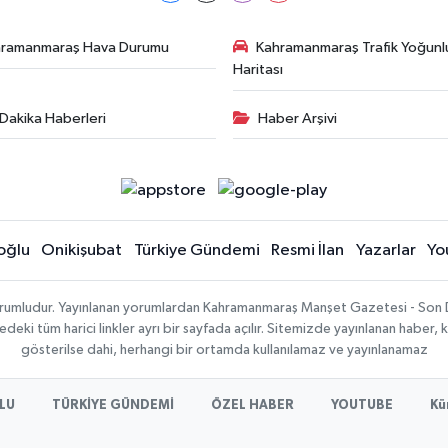
hramanmaraş Hava Durumu
Kahramanmaraş Trafik Yoğunl
Haritası
Dakika Haberleri
Haber Arşivi
oğlu
Onikişubat
Türkiye Gündemi
Resmi İlan
Yazarlar
Yo
sorumludur. Yayınlanan yorumlardan Kahramanmaraş Manşet Gazetesi - Son 
ki tüm harici linkler ayrı bir sayfada açılır. Sitemizde yayınlanan haber, k
gösterilse dahi, herhangi bir ortamda kullanılamaz ve yayınlanamaz
LU
TÜRKİYE GÜNDEMİ
ÖZEL HABER
YOUTUBE
Kü