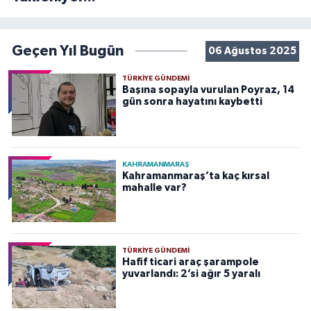
Geçen Yıl Bugün
06 Ağustos 2025
TÜRKIYE GÜNDEMI
Başına sopayla vurulan Poyraz, 14
gün sonra hayatını kaybetti
KAHRAMANMARAŞ
Kahramanmaraş’ta kaç kırsal
mahalle var?
TÜRKIYE GÜNDEMI
Hafif ticari araç şarampole
yuvarlandı: 2’si ağır 5 yaralı