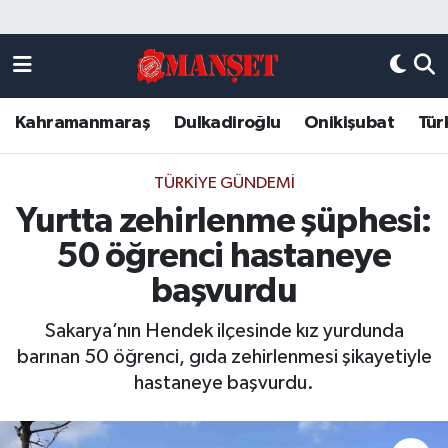
Künye
Kahramanmaraş Nöbetçi Eczaneler
Kahramanmaraş
Dulkadiroğlu
Onikişubat
Tür
DULKADİROĞLU
Kahramanmaraş Hava Durumu
KAHRAMANMARAŞ
Kahramanmaraş Trafik Yoğunluk Haritası
TÜRKIYE GÜNDEMI
Yurtta zehirlenme şüphesi:
ONİKİŞUBAT
Süper Lig Puan Durumu ve Fikstür
50 öğrenci hastaneye
ÖZEL HABER
Tüm Manşetler
başvurdu
Sakarya’nın Hendek ilçesinde kız yurdunda
Künye
Son Dakika Haberleri
barınan 50 öğrenci, gıda zehirlenmesi şikayetiyle
hastaneye başvurdu.
Haber Arşivi