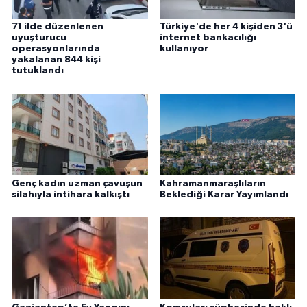
71 ilde düzenlenen
Türkiye'de her 4 kişiden 3'ü
uyuşturucu
internet bankacılığı
operasyonlarında
kullanıyor
yakalanan 844 kişi
tutuklandı
Genç kadın uzman çavuşun
Kahramanmaraşlıların
silahıyla intihara kalkıştı
Beklediği Karar Yayımlandı