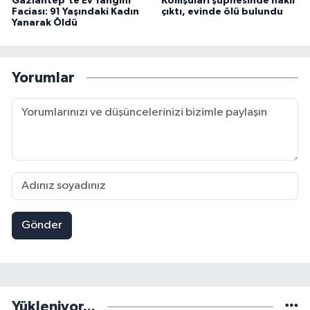
Gaziantep’te Ev Yangını
Komşuları şüphesinde haklı
Faciası: 91 Yaşındaki Kadın
çıktı, evinde ölü bulundu
Yanarak Öldü
Yorumlar
Gönder
Yükleniyor...