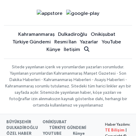
Kahramanmaraş
Dulkadiroğlu
Onikişubat
Türkiye Gündemi
Resmi İlan
Yazarlar
YouTube
Künye
İletişim
Sitede yayınlanan içerik ve yorumlardan yazarları sorumludur.
Yayınlanan yorumlardan Kahramanmaraş Manşet Gazetesi - Son
Dakika Haberleri - Kahramanmaraş Haberleri - Asayiş Haberleri -
Kahramanmaraş sorumlu tutulamaz. Sitedeki tüm harici linkler ayrı bir
sayfada açılır. Sitemizde yayınlanan haber, köşe yazıları ve
fotoğraflar izin alınmaksızın kaynak gösterilse dahi, herhangi bir
ortamda kullanılamaz ve yayınlanamaz
BÜYÜKŞEHİR
ONİKİŞUBAT
Haber Yazılımı:
DULKADİROĞLU
TÜRKİYE GÜNDEMİ
TE Bilişim
|
ÖZEL HABER
YOUTUBE
Künye