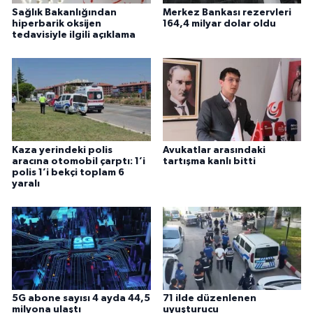
Sağlık Bakanlığından
Merkez Bankası rezervleri
hiperbarik oksijen
164,4 milyar dolar oldu
tedavisiyle ilgili açıklama
Kaza yerindeki polis
Avukatlar arasındaki
aracına otomobil çarptı: 1’i
tartışma kanlı bitti
polis 1’i bekçi toplam 6
yaralı
5G abone sayısı 4 ayda 44,5
71 ilde düzenlenen
milyona ulaştı
uyuşturucu