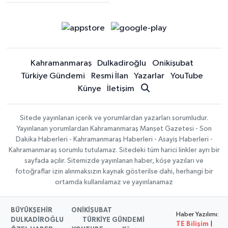
Kahramanmaraş
Dulkadiroğlu
Onikişubat
Türkiye Gündemi
Resmi İlan
Yazarlar
YouTube
Künye
İletişim
Sitede yayınlanan içerik ve yorumlardan yazarları sorumludur.
Yayınlanan yorumlardan Kahramanmaraş Manşet Gazetesi - Son
Dakika Haberleri - Kahramanmaraş Haberleri - Asayiş Haberleri -
Kahramanmaraş sorumlu tutulamaz. Sitedeki tüm harici linkler ayrı bir
sayfada açılır. Sitemizde yayınlanan haber, köşe yazıları ve
fotoğraflar izin alınmaksızın kaynak gösterilse dahi, herhangi bir
ortamda kullanılamaz ve yayınlanamaz
BÜYÜKŞEHİR
ONİKİŞUBAT
Haber Yazılımı:
DULKADİROĞLU
TÜRKİYE GÜNDEMİ
TE Bilişim
|