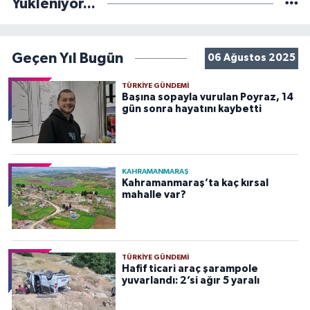
Yükleniyor...
Geçen Yıl Bugün
06 Ağustos 2025
TÜRKIYE GÜNDEMI
Başına sopayla vurulan Poyraz, 14
gün sonra hayatını kaybetti
KAHRAMANMARAŞ
Kahramanmaraş’ta kaç kırsal
mahalle var?
TÜRKIYE GÜNDEMI
Hafif ticari araç şarampole
yuvarlandı: 2’si ağır 5 yaralı