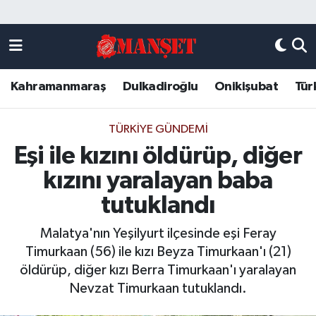
Künye
Kahramanmaraş Nöbetçi Eczaneler
Kahramanmaraş
Dulkadiroğlu
Onikişubat
Tür
DULKADİROĞLU
Kahramanmaraş Hava Durumu
KAHRAMANMARAŞ
Kahramanmaraş Trafik Yoğunluk Haritası
TÜRKIYE GÜNDEMI
Eşi ile kızını öldürüp, diğer
ONİKİŞUBAT
Süper Lig Puan Durumu ve Fikstür
kızını yaralayan baba
ÖZEL HABER
Tüm Manşetler
tutuklandı
Malatya'nın Yeşilyurt ilçesinde eşi Feray
Künye
Son Dakika Haberleri
Timurkaan (56) ile kızı Beyza Timurkaan'ı (21)
öldürüp, diğer kızı Berra Timurkaan'ı yaralayan
Haber Arşivi
Nevzat Timurkaan tutuklandı.