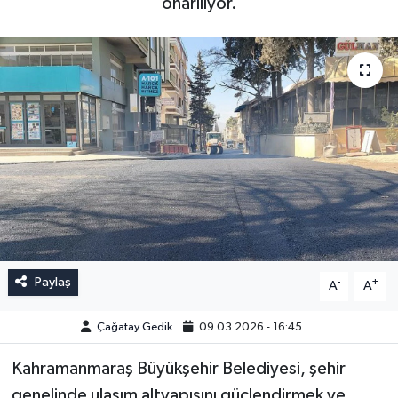
onarılıyor.
Paylaş
-
+
A
A
Çağatay Gedik
09.03.2026 - 16:45
Kahramanmaraş Büyükşehir Belediyesi, şehir
genelinde ulaşım altyapısını güçlendirmek ve