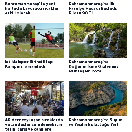
Kahramanmaraş’ta yeni
Kahramanmaraş’ta İlk
haftada kavurucu sıcaklar
Fasulye Hasadı Başladı:
etkili olacak
Kilosu 90 TL
İstiklalspor Birinci Etap
Kahramanmaraş’ta
Kampını Tamamladı
Doğanın İçine Gizlenmiş
Muhteşem Rota
40 dereceyi aşan sıcaklarda
Kahramanmaraş’ta Suyun
vatandaşlar serinlemek için
ve Yeşilin Buluştuğu Yer!
tarihi çarşı ve camilere