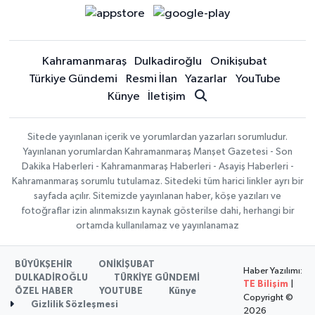
Kahramanmaraş
Dulkadiroğlu
Onikişubat
Türkiye Gündemi
Resmi İlan
Yazarlar
YouTube
Künye
İletişim
Sitede yayınlanan içerik ve yorumlardan yazarları sorumludur.
Yayınlanan yorumlardan Kahramanmaraş Manşet Gazetesi - Son
Dakika Haberleri - Kahramanmaraş Haberleri - Asayiş Haberleri -
Kahramanmaraş sorumlu tutulamaz. Sitedeki tüm harici linkler ayrı bir
sayfada açılır. Sitemizde yayınlanan haber, köşe yazıları ve
fotoğraflar izin alınmaksızın kaynak gösterilse dahi, herhangi bir
ortamda kullanılamaz ve yayınlanamaz
BÜYÜKŞEHİR
ONİKİŞUBAT
Haber Yazılımı:
DULKADİROĞLU
TÜRKİYE GÜNDEMİ
TE Bilişim
|
ÖZEL HABER
YOUTUBE
Künye
Copyright ©
Gizlilik Sözleşmesi
2026