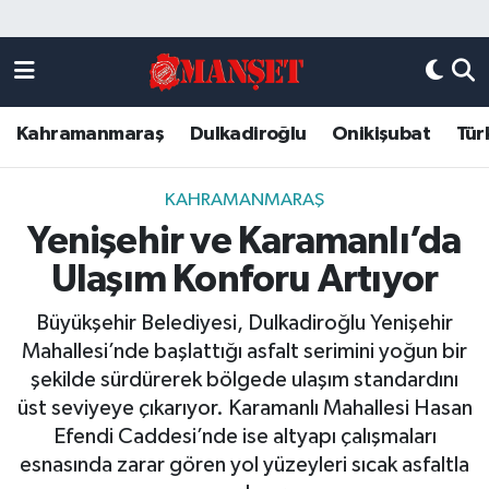
Künye
Kahramanmaraş Nöbetçi Eczaneler
Kahramanmaraş
Dulkadiroğlu
Onikişubat
Tür
DULKADİROĞLU
Kahramanmaraş Hava Durumu
KAHRAMANMARAŞ
Kahramanmaraş Trafik Yoğunluk Haritası
KAHRAMANMARAŞ
Yenişehir ve Karamanlı’da
ONİKİŞUBAT
Süper Lig Puan Durumu ve Fikstür
Ulaşım Konforu Artıyor
ÖZEL HABER
Tüm Manşetler
Büyükşehir Belediyesi, Dulkadiroğlu Yenişehir
Mahallesi’nde başlattığı asfalt serimini yoğun bir
Künye
Son Dakika Haberleri
şekilde sürdürerek bölgede ulaşım standardını
üst seviyeye çıkarıyor. Karamanlı Mahallesi Hasan
Haber Arşivi
Efendi Caddesi’nde ise altyapı çalışmaları
esnasında zarar gören yol yüzeyleri sıcak asfaltla