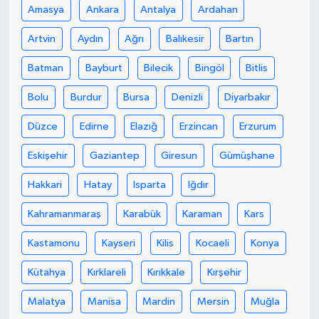
Amasya
Ankara
Antalya
Ardahan
Artvin
Aydın
Ağrı
Balıkesir
Bartın
Batman
Bayburt
Bilecik
Bingöl
Bitlis
Bolu
Burdur
Bursa
Denizli
Diyarbakır
Düzce
Edirne
Elazığ
Erzincan
Erzurum
Eskişehir
Gaziantep
Giresun
Gümüşhane
Hakkari
Hatay
Isparta
Iğdır
Kahramanmaraş
Karabük
Karaman
Kars
Kastamonu
Kayseri
Kilis
Kocaeli
Konya
Kütahya
Kırklareli
Kırıkkale
Kırşehir
Malatya
Manisa
Mardin
Mersin
Muğla