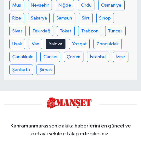
Muş
Nevşehir
Niğde
Ordu
Osmaniye
Rize
Sakarya
Samsun
Siirt
Sinop
Sivas
Tekirdağ
Tokat
Trabzon
Tunceli
Uşak
Van
Yalova
Yozgat
Zonguldak
Çanakkale
Çankırı
Çorum
İstanbul
İzmir
Şanlıurfa
Şırnak
Kahramanmaraş son dakika haberlerini en güncel ve
detaylı şekilde takip edebilirsiniz.