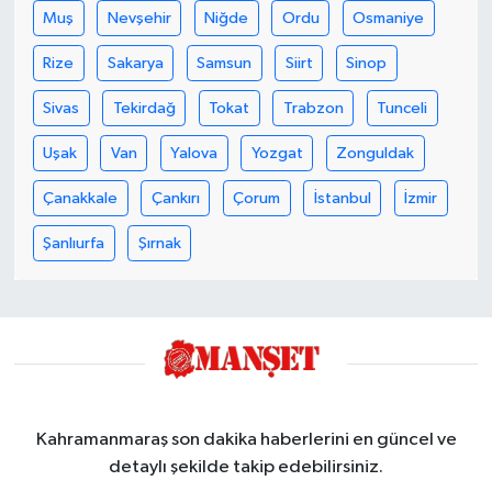
Muş
Nevşehir
Niğde
Ordu
Osmaniye
Rize
Sakarya
Samsun
Siirt
Sinop
Sivas
Tekirdağ
Tokat
Trabzon
Tunceli
Uşak
Van
Yalova
Yozgat
Zonguldak
Çanakkale
Çankırı
Çorum
İstanbul
İzmir
Şanlıurfa
Şırnak
Kahramanmaraş son dakika haberlerini en güncel ve
detaylı şekilde takip edebilirsiniz.