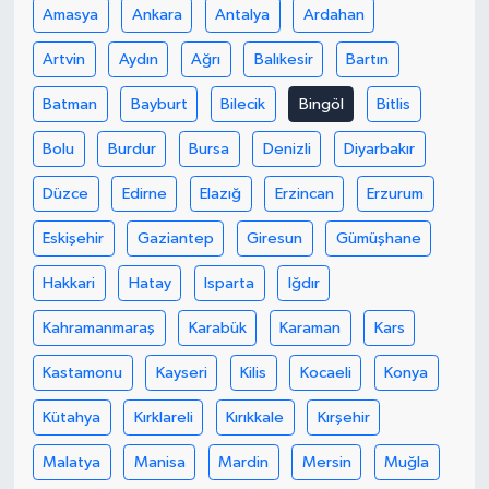
Amasya
Ankara
Antalya
Ardahan
Artvin
Aydın
Ağrı
Balıkesir
Bartın
Batman
Bayburt
Bilecik
Bingöl
Bitlis
Bolu
Burdur
Bursa
Denizli
Diyarbakır
Düzce
Edirne
Elazığ
Erzincan
Erzurum
Eskişehir
Gaziantep
Giresun
Gümüşhane
Hakkari
Hatay
Isparta
Iğdır
Kahramanmaraş
Karabük
Karaman
Kars
Kastamonu
Kayseri
Kilis
Kocaeli
Konya
Kütahya
Kırklareli
Kırıkkale
Kırşehir
Malatya
Manisa
Mardin
Mersin
Muğla