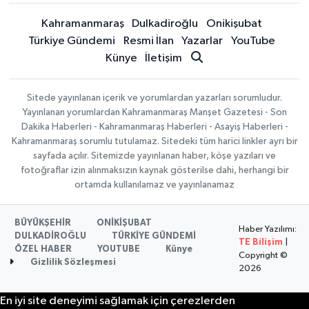
Kahramanmaraş
Dulkadiroğlu
Onikişubat
Türkiye Gündemi
Resmi İlan
Yazarlar
YouTube
Künye
İletişim
Sitede yayınlanan içerik ve yorumlardan yazarları sorumludur.
Yayınlanan yorumlardan Kahramanmaraş Manşet Gazetesi - Son
Dakika Haberleri - Kahramanmaraş Haberleri - Asayiş Haberleri -
Kahramanmaraş sorumlu tutulamaz. Sitedeki tüm harici linkler ayrı bir
sayfada açılır. Sitemizde yayınlanan haber, köşe yazıları ve
fotoğraflar izin alınmaksızın kaynak gösterilse dahi, herhangi bir
ortamda kullanılamaz ve yayınlanamaz
BÜYÜKŞEHİR
ONİKİŞUBAT
Haber Yazılımı:
DULKADİROĞLU
TÜRKİYE GÜNDEMİ
TE Bilişim
|
ÖZEL HABER
YOUTUBE
Künye
Copyright ©
Gizlilik Sözleşmesi
2026
En iyi site deneyimi sağlamak için çerezlerden