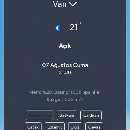
Van
°
21
Açık
07 Ağustos Cuma
21:30
Nem: %28, Basınç: 1008 hpa hPa,
Rüzgar: 1.00 m/s
Bahçesaray
Başkale
Çaldıran
Çatak
Edremit
Erciş
Gevaş