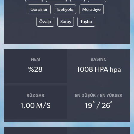
Gürpınar
İpekyolu
Muradiye
Özalp
Saray
Tuşba
NEM
BASINÇ
%28
1008 HPA
hpa
RÜZGAR
EN DÜŞÜK / EN YÜKSEK
°
°
1.00 M/S
19
/ 26