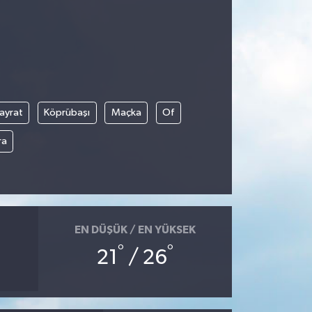
ayrat
Köprübaşı
Maçka
Of
ra
EN DÜŞÜK / EN YÜKSEK
°
°
21
/ 26