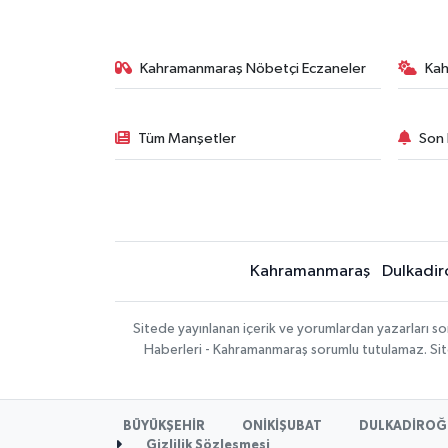
Kahramanmaraş Nöbetçi Eczaneler
Ka
Tüm Manşetler
Son 
Kahramanmaraş
Dulkadir
Sitede yayınlanan içerik ve yorumlardan yazarları 
Haberleri - Kahramanmaraş sorumlu tutulamaz. Sitede
BÜYÜKŞEHİR
ONİKİŞUBAT
DULKADİROĞ
Gizlilik Sözleşmesi