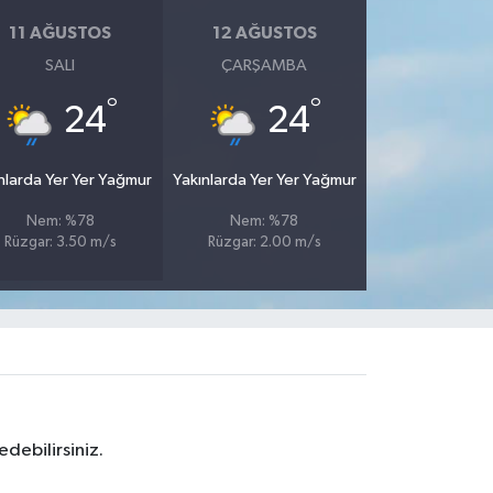
11 AĞUSTOS
12 AĞUSTOS
SALI
ÇARŞAMBA
°
°
24
24
nlarda Yer Yer Yağmur
Yakınlarda Yer Yer Yağmur
Nem: %78
Nem: %78
Rüzgar: 3.50 m/s
Rüzgar: 2.00 m/s
debilirsiniz.