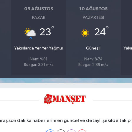
09 AĞUSTOS
10 AĞUSTOS
PAZAR
PAZARTESI
°
°
23
24
Yakınlarda Yer Yer Yağmur
Güneşli
Yakı
Nem: %81
Nem: %74
Rüzgar: 3.31 m/s
Rüzgar: 2.89 m/s
ş son dakika haberlerini en güncel ve detaylı şekilde takip e