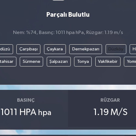
Parçalı Bulutlu
Nem: %74, Basınç: 1011 hpa hPa, Rüzgar: 1.19 m/s
kdüzü
Çarşıbaşı
Çaykara
Dernekpazarı
Düzköy
H
tahisar
Sürmene
Şalpazarı
Tonya
Vakfıkebir
Yom
BASINÇ
RÜZGAR
1011 HPA
1.19 M/S
hpa