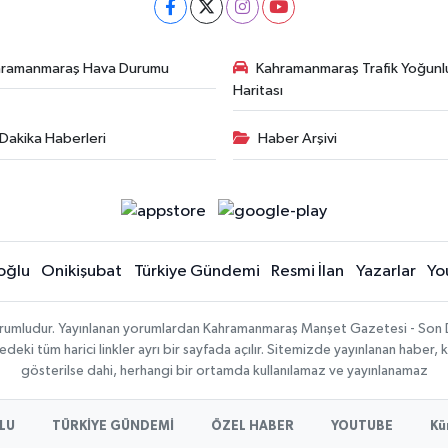
hramanmaraş Hava Durumu
Kahramanmaraş Trafik Yoğunl
Haritası
Dakika Haberleri
Haber Arşivi
oğlu
Onikişubat
Türkiye Gündemi
Resmi İlan
Yazarlar
Yo
sorumludur. Yayınlanan yorumlardan Kahramanmaraş Manşet Gazetesi - Son 
ki tüm harici linkler ayrı bir sayfada açılır. Sitemizde yayınlanan haber, k
gösterilse dahi, herhangi bir ortamda kullanılamaz ve yayınlanamaz
LU
TÜRKİYE GÜNDEMİ
ÖZEL HABER
YOUTUBE
Kü