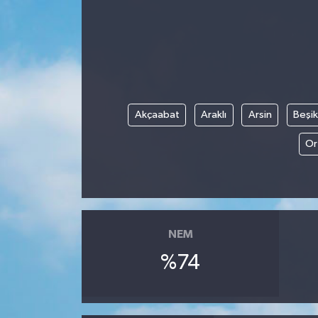
Akçaabat
Araklı
Arsin
Beşi
Or
NEM
%74