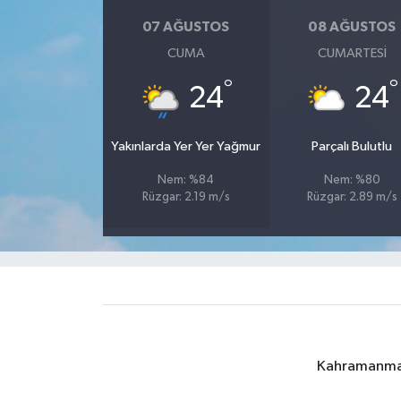
07 AĞUSTOS
08 AĞUSTOS
CUMA
CUMARTESI
°
°
24
24
Yakınlarda Yer Yer Yağmur
Parçalı Bulutlu
Nem: %84
Nem: %80
Rüzgar: 2.19 m/s
Rüzgar: 2.89 m/s
Kahramanmara