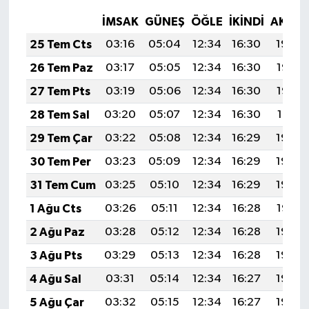
İMSAK
GÜNEŞ
ÖĞLE
İKINDI
AKŞA
25 Tem Cts
03:16
05:04
12:34
16:30
19:54
26 Tem Paz
03:17
05:05
12:34
16:30
19:53
27 Tem Pts
03:19
05:06
12:34
16:30
19:52
28 Tem Sal
03:20
05:07
12:34
16:30
19:51
29 Tem Çar
03:22
05:08
12:34
16:29
19:50
30 Tem Per
03:23
05:09
12:34
16:29
19:49
31 Tem Cum
03:25
05:10
12:34
16:29
19:48
1 Ağu Cts
03:26
05:11
12:34
16:28
19:47
2 Ağu Paz
03:28
05:12
12:34
16:28
19:46
3 Ağu Pts
03:29
05:13
12:34
16:28
19:45
4 Ağu Sal
03:31
05:14
12:34
16:27
19:43
5 Ağu Çar
03:32
05:15
12:34
16:27
19:42