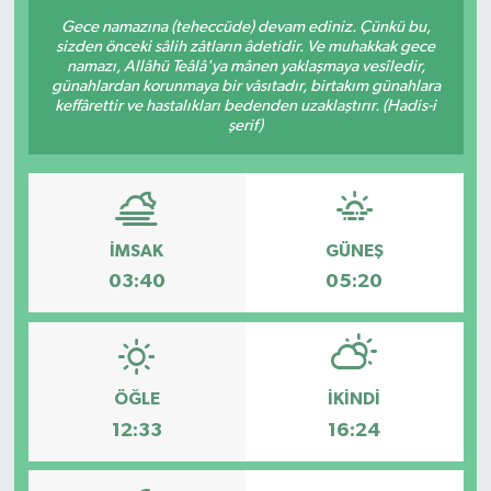
Gece namazına (teheccüde) devam ediniz. Çünkü bu,
sizden önceki sâlih zâtların âdetidir. Ve muhakkak gece
namazı, Allâhü Teâlâ'ya mânen yaklaşmaya vesîledir,
günahlardan korunmaya bir vâsıtadır, birtakım günahlara
keffârettir ve hastalıkları bedenden uzaklaştırır. (Hadis-i
şerif)
İMSAK
GÜNEŞ
03:40
05:20
ÖĞLE
İKINDI
12:33
16:24