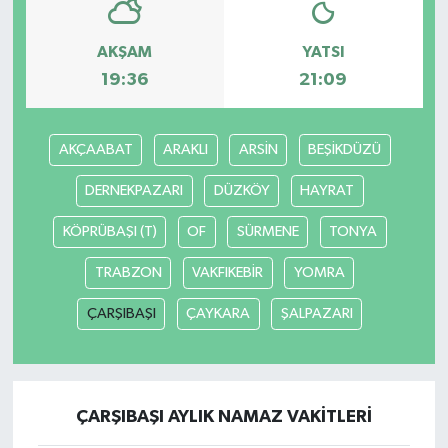
AKŞAM
YATSI
19:36
21:09
AKÇAABAT
ARAKLI
ARSİN
BEŞİKDÜZÜ
DERNEKPAZARI
DÜZKÖY
HAYRAT
KÖPRÜBAŞI (T)
OF
SÜRMENE
TONYA
TRABZON
VAKFIKEBİR
YOMRA
ÇARŞIBAŞI
ÇAYKARA
ŞALPAZARI
ÇARŞIBAŞI AYLIK NAMAZ VAKITLERI