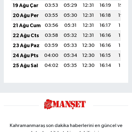
19 Ağu Çar
03:53
05:29
12:31
16:19
19:24
20 Ağu Per
03:55
05:30
12:31
16:18
19:22
21 Ağu Cum
03:56
05:31
12:31
16:17
19:21
22 Ağu Cts
03:58
05:32
12:31
16:16
19:19
23 Ağu Paz
03:59
05:33
12:30
16:16
19:18
24 Ağu Pts
04:00
05:34
12:30
16:15
19:16
25 Ağu Sal
04:02
05:35
12:30
16:14
19:15
Kahramanmaraş son dakika haberlerini en güncel ve