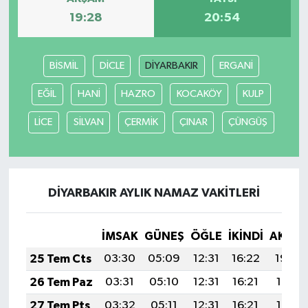
19:28
20:54
BİSMİL
DİCLE
DİYARBAKIR
ERGANİ
EĞİL
HANİ
HAZRO
KOCAKÖY
KULP
LİCE
SİLVAN
ÇERMİK
ÇINAR
ÇÜNGÜŞ
DİYARBAKIR AYLIK NAMAZ VAKITLERI
İMSAK
GÜNEŞ
ÖĞLE
İKINDI
AKŞA
25 Tem Cts
03:30
05:09
12:31
16:22
19:42
26 Tem Paz
03:31
05:10
12:31
16:21
19:41
27 Tem Pts
03:32
05:11
12:31
16:21
19:41