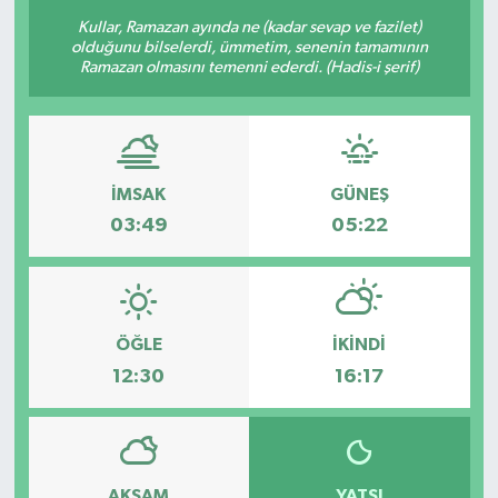
Kullar, Ramazan ayında ne (kadar sevap ve fazilet)
olduğunu bilselerdi, ümmetim, senenin tamamının
Ramazan olmasını temenni ederdi. (Hadis-i şerif)
İMSAK
GÜNEŞ
03:49
05:22
ÖĞLE
İKINDI
12:30
16:17
AKŞAM
YATSI