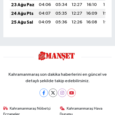
23 Ağu Paz
04:06
05:34
12:27
16:10
19:10
24 Ağu Pts
04:07
05:35
12:27
16:09
19:08
25 Ağu Sal
04:09
05:36
12:26
16:08
19:07
Kahramanmaraş son dakika haberlerini en güncel ve
detaylı şekilde takip edebilirsiniz.
Kahramanmaraş Nöbetçi
Kahramanmaraş Hava
Eczaneler
Durumu