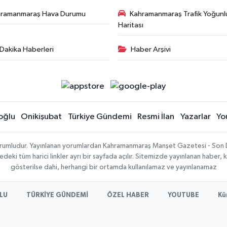
hramanmaraş Hava Durumu
Kahramanmaraş Trafik Yoğunl
Haritası
Dakika Haberleri
Haber Arşivi
oğlu
Onikişubat
Türkiye Gündemi
Resmi İlan
Yazarlar
Yo
sorumludur. Yayınlanan yorumlardan Kahramanmaraş Manşet Gazetesi - Son 
ki tüm harici linkler ayrı bir sayfada açılır. Sitemizde yayınlanan haber, k
gösterilse dahi, herhangi bir ortamda kullanılamaz ve yayınlanamaz
LU
TÜRKİYE GÜNDEMİ
ÖZEL HABER
YOUTUBE
Kü