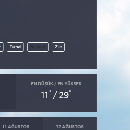
y
Turhal
Yeşilyurt
Zile
EN DÜŞÜK / EN YÜKSEK
°
°
11
/ 29
11 AĞUSTOS
12 AĞUSTOS