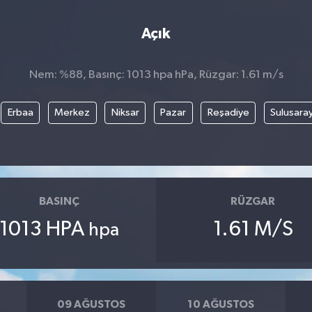
Açık
Nem: %88, Basınç: 1013 hpa hPa, Rüzgar: 1.61 m/s
Erbaa
Merkez
Niksar
Pazar
Reşadiye
Sulusara
BASINÇ
RÜZGAR
1013 HPA
1.61 M/S
hpa
09 AĞUSTOS
10 AĞUSTOS