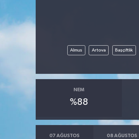
Almus
Artova
Başçiftlik
NEM
%88
07 AĞUSTOS
08 AĞUSTOS