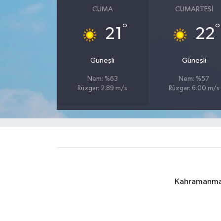
CUMA
CUMARTESI
°
°
21
22
Güneşli
Güneşli
Nem: %63
Nem: %57
Rüzgar: 2.89 m/s
Rüzgar: 6.00 m/s
Kahramanmara