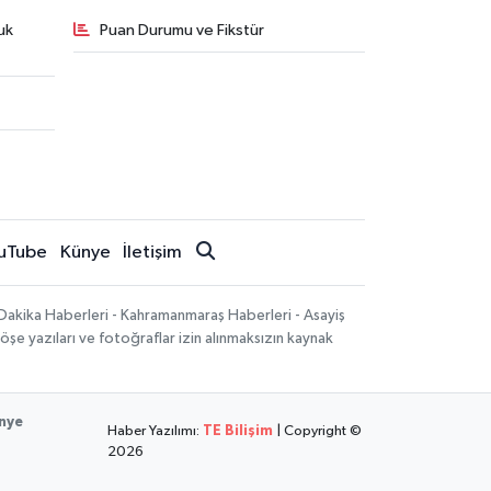
uk
Puan Durumu ve Fikstür
uTube
Künye
İletişim
Dakika Haberleri - Kahramanmaraş Haberleri - Asayiş
öşe yazıları ve fotoğraflar izin alınmaksızın kaynak
nye
Haber Yazılımı:
TE Bilişim
| Copyright ©
2026