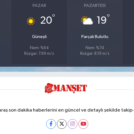
PAZAR
PAZARTESI
°
°
20
19
Güneşli
Parçalı Bulutlu
Nem: %64
Nem: %74
Rüzgar: 7.69 m/s
Rüzgar: 8.19 m/s
ş son dakika haberlerini en güncel ve detaylı şekilde takip e