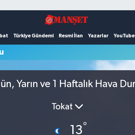
ubat
Türkiye Gündemi
Resmi İlan
Yazarlar
YouTube
u
gün, Yarın ve 1 Haftalık Hava D
Tokat
°
13