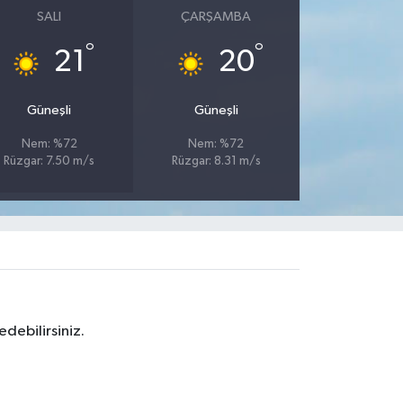
SALI
ÇARŞAMBA
°
°
21
20
Güneşli
Güneşli
Nem: %72
Nem: %72
Rüzgar: 7.50 m/s
Rüzgar: 8.31 m/s
debilirsiniz.