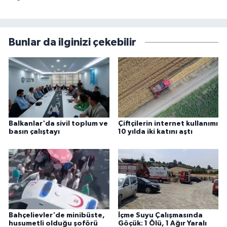
Bunlar da ilginizi çekebilir
Balkanlar'da sivil toplum ve
Çiftçilerin internet kullanımı
basın çalıştayı
10 yılda iki katını aştı
Bahçelievler'de minibüste,
İçme Suyu Çalışmasında
husumetli olduğu şoförü
Göçük: 1 Ölü, 1 Ağır Yaralı