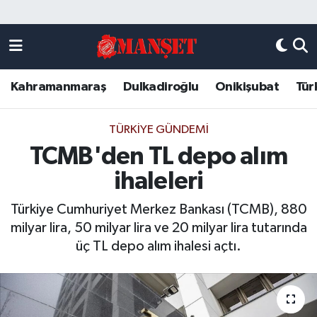
Künye
Kahramanmaraş Nöbetçi Eczaneler
Kahramanmaraş
Dulkadiroğlu
Onikişubat
Tür
DULKADİROĞLU
Kahramanmaraş Hava Durumu
KAHRAMANMARAŞ
Kahramanmaraş Trafik Yoğunluk Haritası
TÜRKIYE GÜNDEMI
TCMB'den TL depo alım
ONİKİŞUBAT
Süper Lig Puan Durumu ve Fikstür
ihaleleri
ÖZEL HABER
Tüm Manşetler
Türkiye Cumhuriyet Merkez Bankası (TCMB), 880
milyar lira, 50 milyar lira ve 20 milyar lira tutarında
Künye
Son Dakika Haberleri
üç TL depo alım ihalesi açtı.
Haber Arşivi