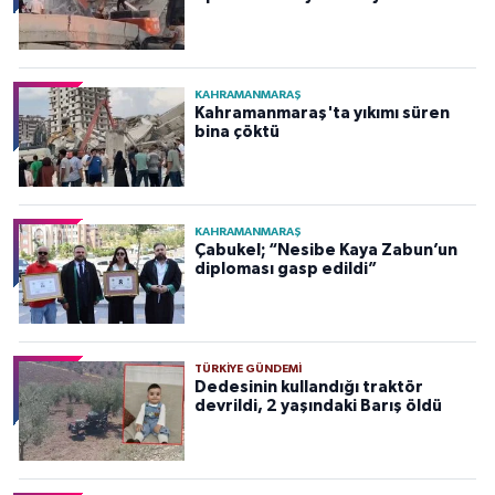
KAHRAMANMARAŞ
Kahramanmaraş'ta yıkımı süren
bina çöktü
KAHRAMANMARAŞ
Çabukel; “Nesibe Kaya Zabun’un
diploması gasp edildi”
TÜRKIYE GÜNDEMI
Dedesinin kullandığı traktör
devrildi, 2 yaşındaki Barış öldü