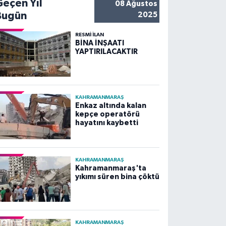
Geçen Yıl
08 Ağustos
Bugün
2025
RESMİ İLAN
BİNA İNŞAATI
YAPTIRILACAKTIR
KAHRAMANMARAŞ
Enkaz altında kalan
kepçe operatörü
hayatını kaybetti
KAHRAMANMARAŞ
Kahramanmaraş'ta
yıkımı süren bina çöktü
KAHRAMANMARAŞ