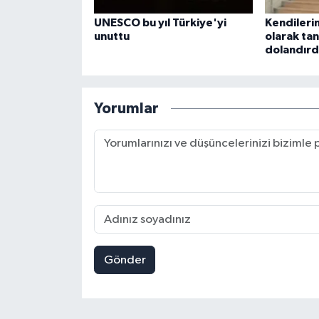
UNESCO bu yıl Türkiye'yi
Kendileri
unuttu
olarak tan
dolandırd
Yorumlar
Gönder