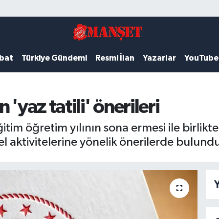
ubat
Türkiye Gündemi
Resmi İlan
Yazarlar
YouTube
'yaz tatili' önerileri
im öğretim yılının sona ermesi ile birlikte
sel aktivitelerine yönelik önerilerde bulund
Y