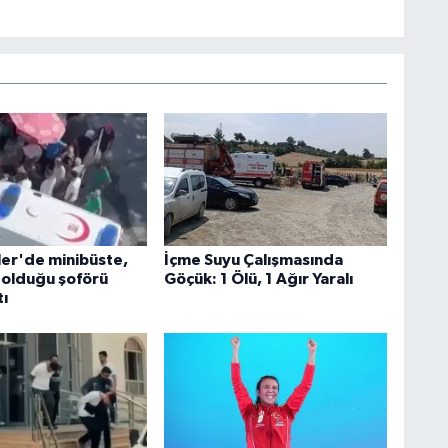
ler'de minibüste,
İçme Suyu Çalışmasında
 olduğu şoförü
Göçük: 1 Ölü, 1 Ağır Yaralı
tı