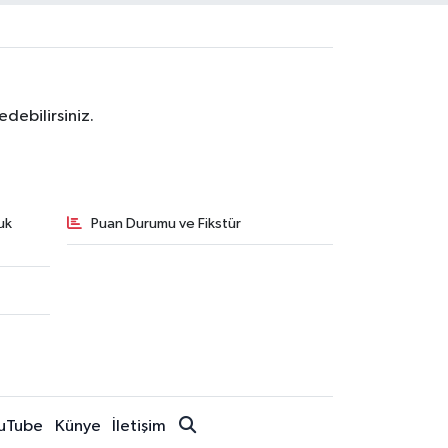
debilirsiniz.
uk
Puan Durumu ve Fikstür
uTube
Künye
İletişim