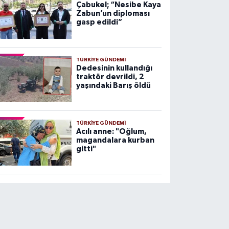
Çabukel; “Nesibe Kaya
Zabun’un diploması
gasp edildi”
TÜRKIYE GÜNDEMI
Dedesinin kullandığı
traktör devrildi, 2
yaşındaki Barış öldü
TÜRKIYE GÜNDEMI
Acılı anne: "Oğlum,
magandalara kurban
gitti"