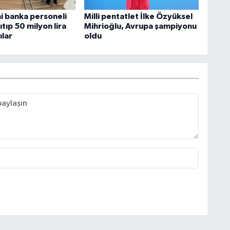
ni banka personeli
Milli pentatlet İlke Özyüksel
ıtıp 50 milyon lira
Mihrioğlu, Avrupa şampiyonu
ılar
oldu