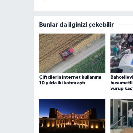
Bunlar da ilginizi çekebilir
Çiftçilerin internet kullanımı
Bahçeliev
10 yılda iki katını aştı
husumetli
vurup kaç