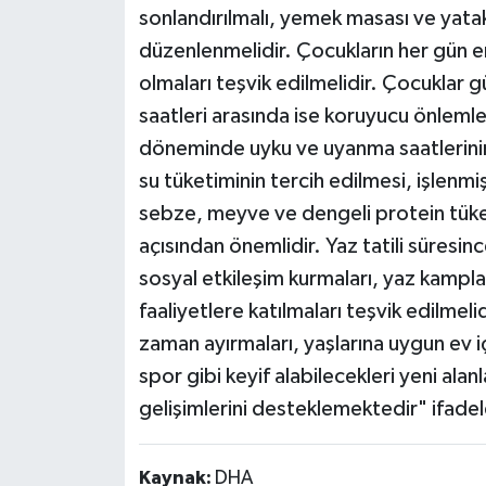
sonlandırılmalı, yemek masası ve yata
düzenlenmelidir. Çocukların her gün en
olmaları teşvik edilmelidir. Çocuklar g
saatleri arasında ise koruyucu önlemler
döneminde uyku ve uyanma saatlerinin 
su tüketiminin tercih edilmesi, işlenmi
sebze, meyve ve dengeli protein tüket
açısından önemlidir. Yaz tatili süresi
sosyal etkileşim kurmaları, yaz kampla
faaliyetlere katılmaları teşvik edilmelid
zaman ayırmaları, yaşlarına uygun ev i
spor gibi keyif alabilecekleri yeni alan
gelişimlerini desteklemektedir" ifadele
Kaynak:
DHA