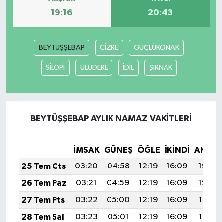
19:16
20:43
BEYTÜŞŞEBAP
CİZRE
GÜÇLÜKONAK
SİLOPİ
ULUDERE
İDİL
ŞIRNAK
BEYTÜŞŞEBAP AYLIK NAMAZ VAKITLERI
İMSAK
GÜNEŞ
ÖĞLE
İKINDI
AKŞA
25 Tem Cts
03:20
04:58
12:19
16:09
19:29
26 Tem Paz
03:21
04:59
12:19
16:09
19:29
27 Tem Pts
03:22
05:00
12:19
16:09
19:28
28 Tem Sal
03:23
05:01
12:19
16:09
19:27