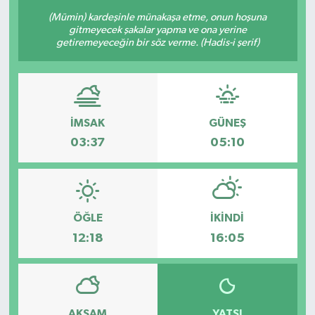
(Mümin) kardeşinle münakaşa etme, onun hoşuna
gitmeyecek şakalar yapma ve ona yerine
getiremeyeceğin bir söz verme. (Hadis-i şerif)
İMSAK
GÜNEŞ
03:37
05:10
ÖĞLE
İKINDI
12:18
16:05
AKŞAM
YATSI