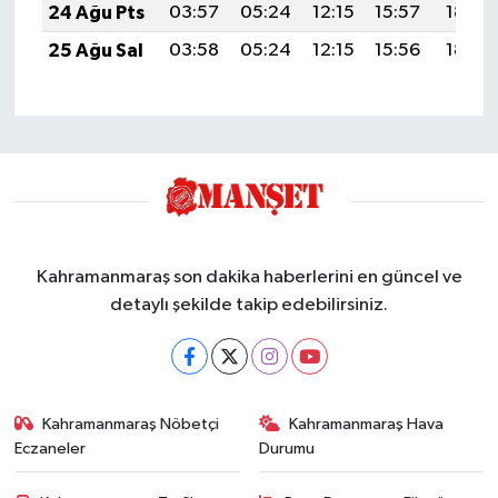
24 Ağu Pts
03:57
05:24
12:15
15:57
18:56
25 Ağu Sal
03:58
05:24
12:15
15:56
18:55
Kahramanmaraş son dakika haberlerini en güncel ve
detaylı şekilde takip edebilirsiniz.
Kahramanmaraş Nöbetçi
Kahramanmaraş Hava
Eczaneler
Durumu