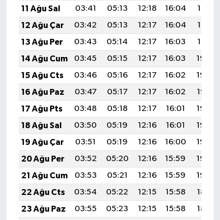
11 Ağu Sal
03:41
05:13
12:18
16:04
19:13
12 Ağu Çar
03:42
05:13
12:17
16:04
19:12
13 Ağu Per
03:43
05:14
12:17
16:03
19:10
14 Ağu Cum
03:45
05:15
12:17
16:03
19:09
15 Ağu Cts
03:46
05:16
12:17
16:02
19:08
16 Ağu Paz
03:47
05:17
12:17
16:02
19:07
17 Ağu Pts
03:48
05:18
12:17
16:01
19:05
18 Ağu Sal
03:50
05:19
12:16
16:01
19:04
19 Ağu Çar
03:51
05:19
12:16
16:00
19:03
20 Ağu Per
03:52
05:20
12:16
15:59
19:02
21 Ağu Cum
03:53
05:21
12:16
15:59
19:00
22 Ağu Cts
03:54
05:22
12:15
15:58
18:59
23 Ağu Paz
03:55
05:23
12:15
15:58
18:58