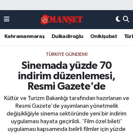
Künye
Kahramanmaraş Nöbetçi Eczaneler
Kahramanmaraş
Dulkadiroğlu
Onikişubat
Tür
DULKADİROĞLU
Kahramanmaraş Hava Durumu
KAHRAMANMARAŞ
Kahramanmaraş Trafik Yoğunluk Haritası
TÜRKIYE GÜNDEMI
Sinemada yüzde 70
ONİKİŞUBAT
Süper Lig Puan Durumu ve Fikstür
indirim düzenlemesi,
ÖZEL HABER
Tüm Manşetler
Resmi Gazete'de
Kültür ve Turizm Bakanlığı tarafından hazırlanan ve
Künye
Son Dakika Haberleri
Resmi Gazete'de yayımlanan yönetmelik
değişikliğiyle sinema sektöründe yeni bir indirim
Haber Arşivi
uygulaması hayata geçirildi. 'Film özel bileti'
uygulaması kapsamında belirli filmler için yüzde