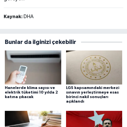
Kaynak:
DHA
Bunlar da ilginizi çekebilir
Hanelerde klima sayısı ve
LGS kapsamındaki merkezi
elektrik tüketimi 10 yılda 2
sınavın yerleştirmeye esas
katına çıkacak
birinci nakil sonuçları
açıklandı