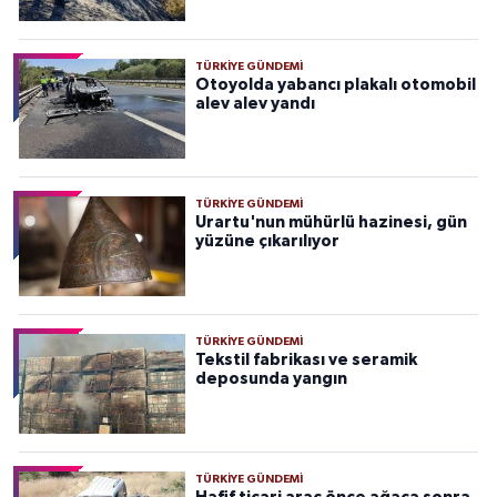
TÜRKIYE GÜNDEMI
Otoyolda yabancı plakalı otomobil
alev alev yandı
TÜRKIYE GÜNDEMI
Urartu'nun mühürlü hazinesi, gün
yüzüne çıkarılıyor
TÜRKIYE GÜNDEMI
Tekstil fabrikası ve seramik
deposunda yangın
TÜRKIYE GÜNDEMI