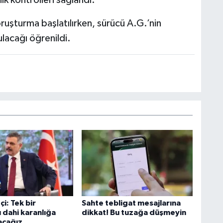
oruşturma başlatılırken, sürücü A.G.’nin
lacağı öğrenildi.
çi: Tek bir
Sahte tebligat mesajlarına
 dahi karanlığa
dikkat! Bu tuzağa düşmeyin
acağız