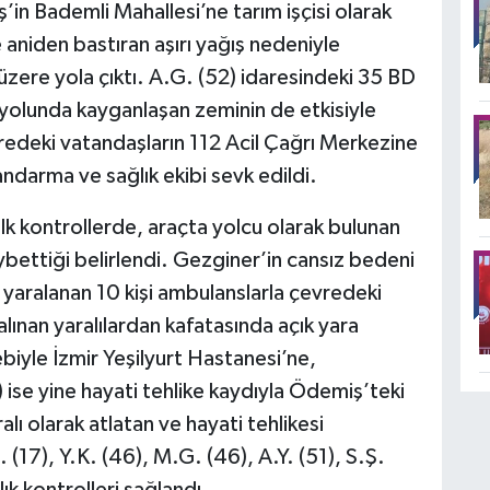
’in Bademli Mahallesi’ne tarım işçisi olarak
aniden bastıran aşırı yağış nedeniyle
zere yola çıktı. A.G. (52) idaresindeki 35 BD
üş yolunda kayganlaşan zeminin de etkisiyle
redeki vatandaşların 112 Acil Çağrı Merkezine
andarma ve sağlık ekibi sevk edildi.
 ilk kontrollerde, araçta yolcu olarak bulunan
bettiği belirlendi. Gezginer’in cansız bedeni
 yaralanan 10 kişi ambulanslarla çevredeki
alınan yaralılardan kafatasında açık yara
ebiyle İzmir Yeşilyurt Hastanesi’ne,
 ise yine hayati tehlike kaydıyla Ödemiş’teki
lı olarak atlatan ve hayati tehlikesi
(17), Y.K. (46), M.G. (46), A.Y. (51), S.Ş.
ık kontrolleri sağlandı.