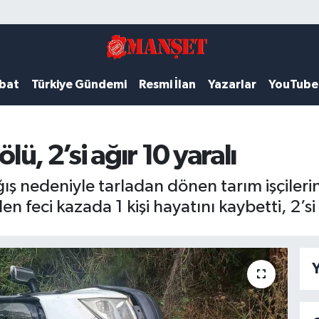
ubat
Türkiye Gündemi
Resmi İlan
Yazarlar
YouTube
 ölü, 2’si ağır 10 yaralı
yağış nedeniyle tarladan dönen tarım işçiler
feci kazada 1 kişi hayatını kaybetti, 2’si a
Y