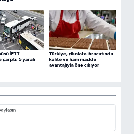
büsü İETT
Türkiye, çikolata ihracatında
çarptı: 5 yaralı
kalite ve ham madde
avantajıyla öne çıkıyor