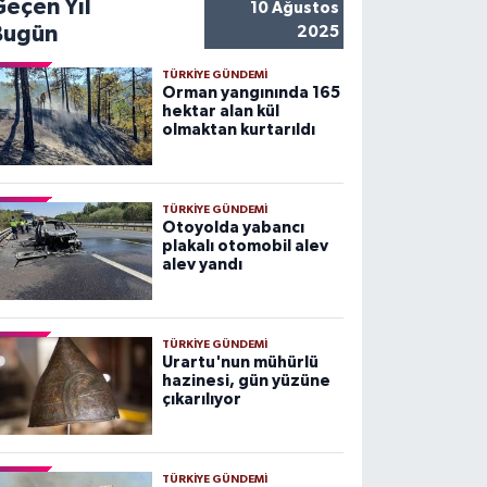
Geçen Yıl
10 Ağustos
Bugün
2025
TÜRKIYE GÜNDEMI
Orman yangınında 165
hektar alan kül
olmaktan kurtarıldı
TÜRKIYE GÜNDEMI
Otoyolda yabancı
plakalı otomobil alev
alev yandı
TÜRKIYE GÜNDEMI
Urartu'nun mühürlü
hazinesi, gün yüzüne
çıkarılıyor
TÜRKIYE GÜNDEMI