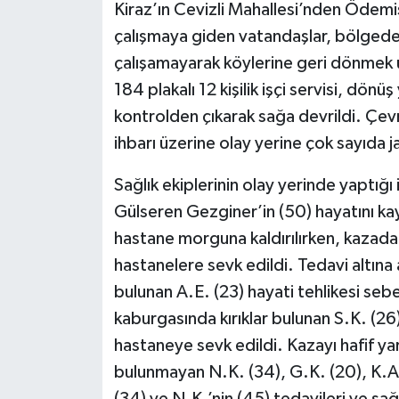
Kiraz’ın Cevizli Mahallesi’nden Ödemiş
çalışmaya giden vatandaşlar, bölgede 
çalışamayarak köylerine geri dönmek ü
184 plakalı 12 kişilik işçi servisi, dön
kontrolden çıkarak sağa devrildi. Çev
ihbarı üzerine olay yerine çok sayıda j
Sağlık ekiplerinin olay yerinde yaptığı
Gülseren Gezginer’in (50) hayatını kay
hastane morguna kaldırılırken, kazada
hastanelere sevk edildi. Tedavi altına 
bulunan A.E. (23) hayati tehlikesi seb
kaburgasında kırıklar bulunan S.K. (26)
hastaneye sevk edildi. Kazayı hafif yara
bulunmayan N.K. (34), G.K. (20), K.A. 
(34) ve N.K.’nin (45) tedavileri ve sağl