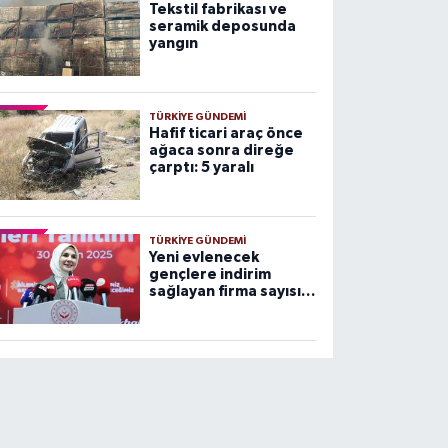
Tekstil fabrikası ve
seramik deposunda
yangın
TÜRKIYE GÜNDEMI
Hafif ticari araç önce
ağaca sonra direğe
çarptı: 5 yaralı
TÜRKIYE GÜNDEMI
Yeni evlenecek
gençlere indirim
sağlayan firma sayısı
arttı