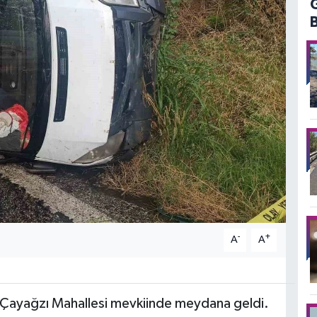
-
+
A
A
si Çayağzı Mahallesi mevkiinde meydana geldi.