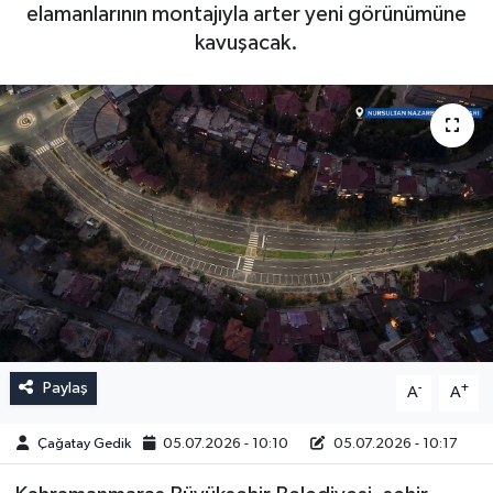
elamanlarının montajıyla arter yeni görünümüne
kavuşacak.
Paylaş
-
+
A
A
Çağatay Gedik
05.07.2026 - 10:10
05.07.2026 - 10:17