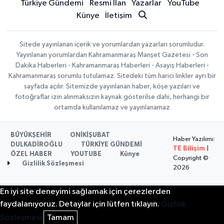
Türkiye Gündemi
Resmi İlan
Yazarlar
YouTube
Künye
İletişim
Sitede yayınlanan içerik ve yorumlardan yazarları sorumludur.
Yayınlanan yorumlardan Kahramanmaraş Manşet Gazetesi - Son
Dakika Haberleri - Kahramanmaraş Haberleri - Asayiş Haberleri -
Kahramanmaraş sorumlu tutulamaz. Sitedeki tüm harici linkler ayrı bir
sayfada açılır. Sitemizde yayınlanan haber, köşe yazıları ve
fotoğraflar izin alınmaksızın kaynak gösterilse dahi, herhangi bir
ortamda kullanılamaz ve yayınlanamaz
BÜYÜKŞEHİR
ONİKİŞUBAT
Haber Yazılımı:
DULKADİROĞLU
TÜRKİYE GÜNDEMİ
TE Bilişim
|
ÖZEL HABER
YOUTUBE
Künye
Copyright ©
Gizlilik Sözleşmesi
2026
En iyi site deneyimi sağlamak için çerezlerden
faydalanıyoruz. Detaylar için lütfen tıklayın.
Gizlilik
Sözleşmesi
Tamam