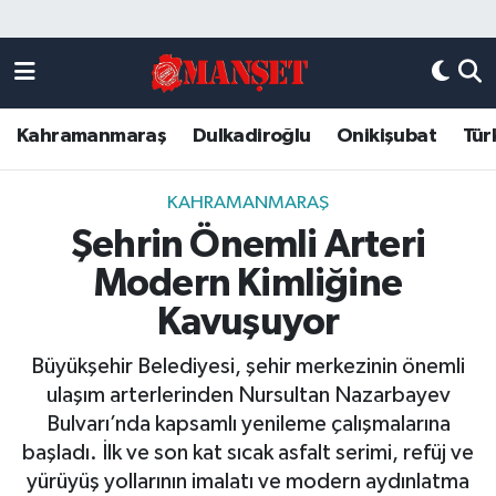
Künye
Kahramanmaraş Nöbetçi Eczaneler
Kahramanmaraş
Dulkadiroğlu
Onikişubat
Tür
DULKADİROĞLU
Kahramanmaraş Hava Durumu
KAHRAMANMARAŞ
Kahramanmaraş Trafik Yoğunluk Haritası
KAHRAMANMARAŞ
Şehrin Önemli Arteri
ONİKİŞUBAT
Süper Lig Puan Durumu ve Fikstür
Modern Kimliğine
ÖZEL HABER
Tüm Manşetler
Kavuşuyor
Büyükşehir Belediyesi, şehir merkezinin önemli
Künye
Son Dakika Haberleri
ulaşım arterlerinden Nursultan Nazarbayev
Bulvarı’nda kapsamlı yenileme çalışmalarına
Haber Arşivi
başladı. İlk ve son kat sıcak asfalt serimi, refüj ve
yürüyüş yollarının imalatı ve modern aydınlatma