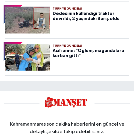
TÜRKIYE GÜNDEMI
Dedesinin kullandığı traktör
devrildi, 2 yaşındaki Barış öldü
TÜRKIYE GÜNDEMI
Acılı anne: "Oğlum, magandalara
kurban gitti"
Kahramanmaraş son dakika haberlerini en güncel ve
detaylı şekilde takip edebilirsiniz.