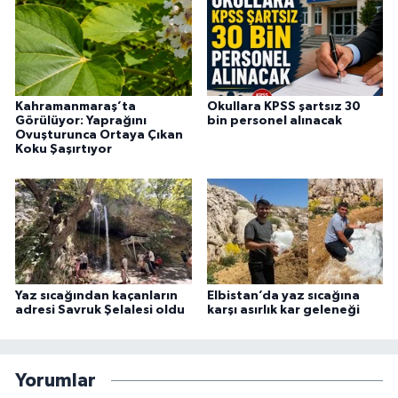
Kahramanmaraş’ta
Okullara KPSS şartsız 30
Görülüyor: Yaprağını
bin personel alınacak
Ovuşturunca Ortaya Çıkan
Koku Şaşırtıyor
Yaz sıcağından kaçanların
Elbistan’da yaz sıcağına
adresi Savruk Şelalesi oldu
karşı asırlık kar geleneği
Yorumlar