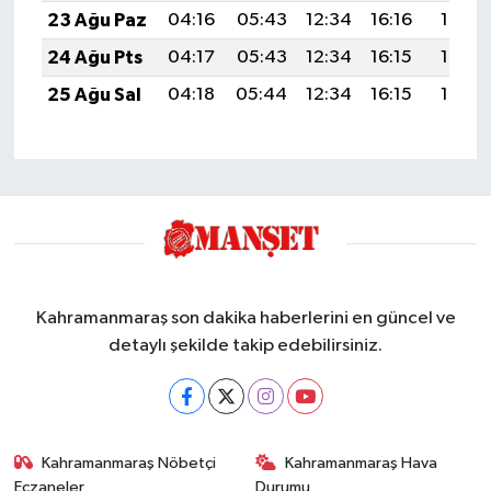
23 Ağu Paz
04:16
05:43
12:34
16:16
19:16
24 Ağu Pts
04:17
05:43
12:34
16:15
19:14
25 Ağu Sal
04:18
05:44
12:34
16:15
19:13
Kahramanmaraş son dakika haberlerini en güncel ve
detaylı şekilde takip edebilirsiniz.
Kahramanmaraş Nöbetçi
Kahramanmaraş Hava
Eczaneler
Durumu