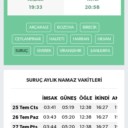
19:33
20:58
AKÇAKALE
BOZOVA
BİRECİK
CEYLANPINAR
HALFETİ
HARRAN
HİLVAN
SURUÇ
SİVEREK
VİRANŞEHİR
ŞANLIURFA
SURUÇ AYLIK NAMAZ VAKITLERI
İMSAK
GÜNEŞ
ÖĞLE
İKINDI
AKŞA
25 Tem Cts
03:41
05:19
12:38
16:27
19:47
26 Tem Paz
03:43
05:20
12:38
16:27
19:46
27 Tem Pts
03:44
05:20
12:38
16:27
19:45