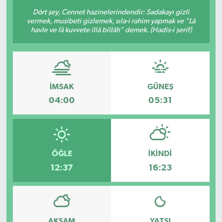
Dört şey, Cennet hazinelerindendir: Sadakayı gizli
vermek, musibeti gizlemek, sıla-i rahim yapmak ve "Lâ
havle ve lâ kuvvete illâ billâh" demek. (Hadis-i şerif)
İMSAK
GÜNEŞ
04:00
05:31
ÖĞLE
İKINDI
12:37
16:23
AKŞAM
YATSI