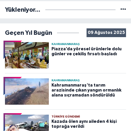
Yükleniyor...
Geçen Yıl Bugün
09 Ağustos 2025
KAHRAMANMARAŞ
Piazza’da yöresel ürünlerle dolu
günler ve çekiliş fırsatı başladı
KAHRAMANMARAŞ
Kahramanmaraş'ta tarım
arazisinde çıkan yangın ormanlık
alana sıçramadan söndürüldü
TÜRKIYE GÜNDEMI
Kazada ölen aynı aileden 4 kişi
toprağa verildi