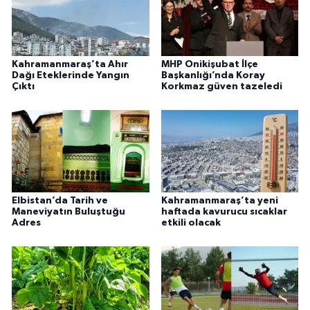
Kahramanmaraş’ta Ahır
MHP Onikişubat İlçe
Dağı Eteklerinde Yangın
Başkanlığı’nda Koray
Çıktı
Korkmaz güven tazeledi
Elbistan’da Tarih ve
Kahramanmaraş’ta yeni
Maneviyatın Buluştuğu
haftada kavurucu sıcaklar
Adres
etkili olacak