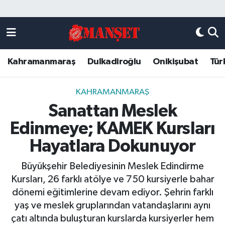
Künye
Kahramanmaraş Nöbetçi Eczaneler
Kahramanmaraş
Dulkadiroğlu
Onikişubat
Tür
DULKADİROĞLU
Kahramanmaraş Hava Durumu
KAHRAMANMARAŞ
Kahramanmaraş Trafik Yoğunluk Haritası
KAHRAMANMARAŞ
Sanattan Meslek
ONİKİŞUBAT
Süper Lig Puan Durumu ve Fikstür
Edinmeye; KAMEK Kursları
ÖZEL HABER
Tüm Manşetler
Hayatlara Dokunuyor
Büyükşehir Belediyesinin Meslek Edindirme
Künye
Son Dakika Haberleri
Kursları, 26 farklı atölye ve 750 kursiyerle bahar
dönemi eğitimlerine devam ediyor. Şehrin farklı
Haber Arşivi
yaş ve meslek gruplarından vatandaşlarını aynı
çatı altında buluşturan kurslarda kursiyerler hem