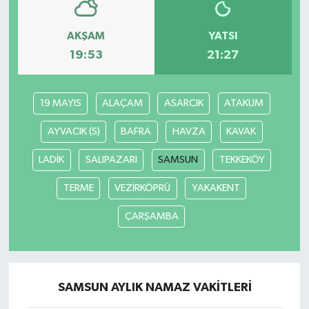
AKŞAM
YATSI
19:53
21:27
19 MAYIS
ALAÇAM
ASARCIK
ATAKUM
AYVACIK (S)
BAFRA
HAVZA
KAVAK
LADİK
SALIPAZARI
SAMSUN
TEKKEKÖY
TERME
VEZİRKÖPRÜ
YAKAKENT
ÇARŞAMBA
SAMSUN AYLIK NAMAZ VAKITLERI