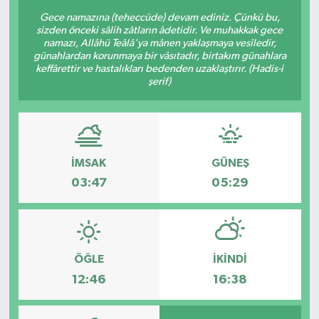
Gece namazına (teheccüde) devam ediniz. Çünkü bu,
sizden önceki sâlih zâtların âdetidir. Ve muhakkak gece
namazı, Allâhü Teâlâ'ya mânen yaklaşmaya vesîledir,
günahlardan korunmaya bir vâsıtadır, birtakım günahlara
keffârettir ve hastalıkları bedenden uzaklaştırır. (Hadis-i
şerif)
İMSAK
GÜNEŞ
03:47
05:29
ÖĞLE
İKINDI
12:46
16:38