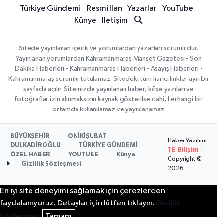
Türkiye Gündemi
Resmi İlan
Yazarlar
YouTube
Künye
İletişim
Sitede yayınlanan içerik ve yorumlardan yazarları sorumludur.
Yayınlanan yorumlardan Kahramanmaraş Manşet Gazetesi - Son
Dakika Haberleri - Kahramanmaraş Haberleri - Asayiş Haberleri -
Kahramanmaraş sorumlu tutulamaz. Sitedeki tüm harici linkler ayrı bir
sayfada açılır. Sitemizde yayınlanan haber, köşe yazıları ve
fotoğraflar izin alınmaksızın kaynak gösterilse dahi, herhangi bir
ortamda kullanılamaz ve yayınlanamaz
BÜYÜKŞEHİR
ONİKİŞUBAT
Haber Yazılımı:
DULKADİROĞLU
TÜRKİYE GÜNDEMİ
TE Bilişim
|
ÖZEL HABER
YOUTUBE
Künye
Copyright ©
Gizlilik Sözleşmesi
2026
En iyi site deneyimi sağlamak için çerezlerden
faydalanıyoruz. Detaylar için lütfen tıklayın.
Gizlilik
Sözleşmesi
Tamam