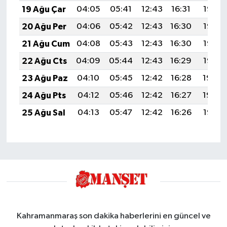
19 Ağu Çar
04:05
05:41
12:43
16:31
19:36
20 Ağu Per
04:06
05:42
12:43
16:30
19:35
21 Ağu Cum
04:08
05:43
12:43
16:30
19:33
22 Ağu Cts
04:09
05:44
12:43
16:29
19:32
23 Ağu Paz
04:10
05:45
12:42
16:28
19:30
24 Ağu Pts
04:12
05:46
12:42
16:27
19:29
25 Ağu Sal
04:13
05:47
12:42
16:26
19:27
Kahramanmaraş son dakika haberlerini en güncel ve