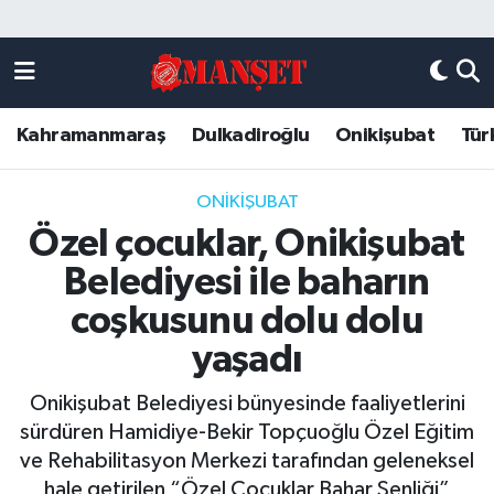
Künye
Kahramanmaraş Nöbetçi Eczaneler
Kahramanmaraş
Dulkadiroğlu
Onikişubat
Tür
DULKADİROĞLU
Kahramanmaraş Hava Durumu
KAHRAMANMARAŞ
Kahramanmaraş Trafik Yoğunluk Haritası
ONİKİŞUBAT
Özel çocuklar, Onikişubat
ONİKİŞUBAT
Süper Lig Puan Durumu ve Fikstür
Belediyesi ile baharın
ÖZEL HABER
Tüm Manşetler
coşkusunu dolu dolu
yaşadı
Künye
Son Dakika Haberleri
Onikişubat Belediyesi bünyesinde faaliyetlerini
Haber Arşivi
sürdüren Hamidiye-Bekir Topçuoğlu Özel Eğitim
ve Rehabilitasyon Merkezi tarafından geleneksel
hale getirilen “Özel Çocuklar Bahar Şenliği”