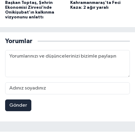
Başkan Toptaş, Şehrin
Kahramanmaraş'ta Feci
Ekonomisi Zirvesi’nde
Kaza: 2 ağır yaralı
Onikişubat’ın kalkınma
vizyonunu anlattı
Yorumlar
Gönder