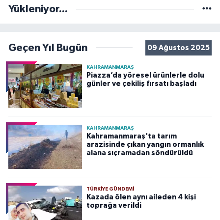
Yükleniyor...
Geçen Yıl Bugün
09 Ağustos 2025
KAHRAMANMARAŞ
Piazza’da yöresel ürünlerle dolu
günler ve çekiliş fırsatı başladı
KAHRAMANMARAŞ
Kahramanmaraş'ta tarım
arazisinde çıkan yangın ormanlık
alana sıçramadan söndürüldü
TÜRKIYE GÜNDEMI
Kazada ölen aynı aileden 4 kişi
toprağa verildi