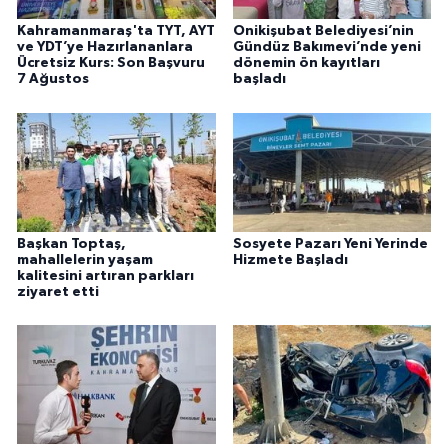
Kahramanmaraş'ta TYT, AYT
Onikişubat Belediyesi’nin
ve YDT’ye Hazırlananlara
Gündüz Bakımevi’nde yeni
Ücretsiz Kurs: Son Başvuru
dönemin ön kayıtları
7 Ağustos
başladı
Başkan Toptaş,
Sosyete Pazarı Yeni Yerinde
mahallelerin yaşam
Hizmete Başladı
kalitesini artıran parkları
ziyaret etti