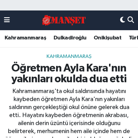
Künye
Kahramanmaraş Nöbetçi Eczaneler
Kahramanmaraş
Dulkadiroğlu
Onikişubat
Tür
DULKADİROĞLU
Kahramanmaraş Hava Durumu
KAHRAMANMARAŞ
Kahramanmaraş Trafik Yoğunluk Haritası
KAHRAMANMARAŞ
Öğretmen Ayla Kara'nın
ONİKİŞUBAT
Süper Lig Puan Durumu ve Fikstür
yakınları okulda dua etti
ÖZEL HABER
Tüm Manşetler
Kahramanmaraş'ta okul saldırısında hayatını
kaybeden öğretmen Ayla Kara'nın yakınları
Künye
Son Dakika Haberleri
saldırının gerçekleştiği okul önüne gelerek dua
etti. Hayatını kaybeden öğretmenin akrabası,
Haber Arşivi
ailenin derin üzüntü içerisinde olduğunu
belirterek, merhumenin hem aile içinde hem de