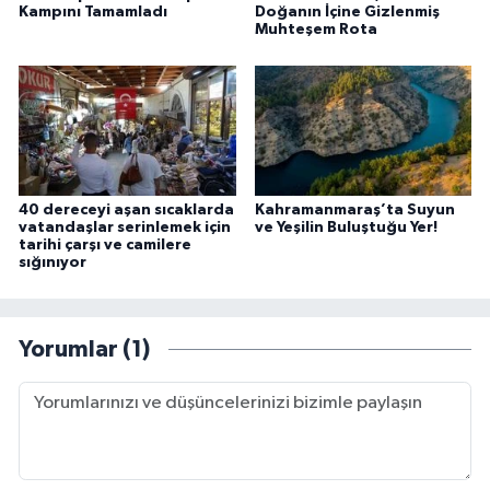
Kampını Tamamladı
Doğanın İçine Gizlenmiş
Muhteşem Rota
40 dereceyi aşan sıcaklarda
Kahramanmaraş’ta Suyun
vatandaşlar serinlemek için
ve Yeşilin Buluştuğu Yer!
tarihi çarşı ve camilere
sığınıyor
Yorumlar (1)