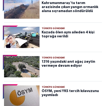
Kahramanmaraş'ta tarım
arazisinde çıkan yangın ormanlık
alana sıçramadan söndürüldü
TÜRKIYE GÜNDEMI
Kazada ölen aynı aileden 4 kişi
toprağa verildi
TÜRKIYE GÜNDEMI
1316 yaşındaki anıt ağaç zeytin
vermeye devam ediyor
TÜRKIYE GÜNDEMI
ÖSYM, yeni YKS tercih kılavuzunu
yayımladı