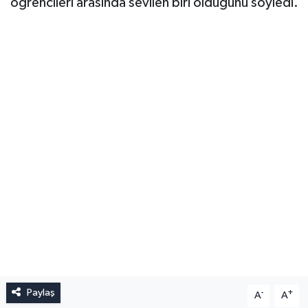
öğrencileri arasında sevilen biri olduğunu söyledi.
Paylaş
-
+
A
A