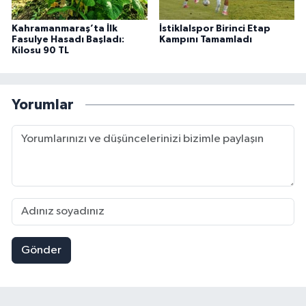
Kahramanmaraş’ta İlk
İstiklalspor Birinci Etap
Fasulye Hasadı Başladı:
Kampını Tamamladı
Kilosu 90 TL
Yorumlar
Gönder