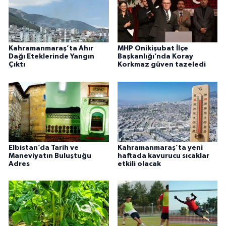
Kahramanmaraş’ta Ahır
MHP Onikişubat İlçe
Dağı Eteklerinde Yangın
Başkanlığı’nda Koray
Çıktı
Korkmaz güven tazeledi
Elbistan’da Tarih ve
Kahramanmaraş’ta yeni
Maneviyatın Buluştuğu
haftada kavurucu sıcaklar
Adres
etkili olacak