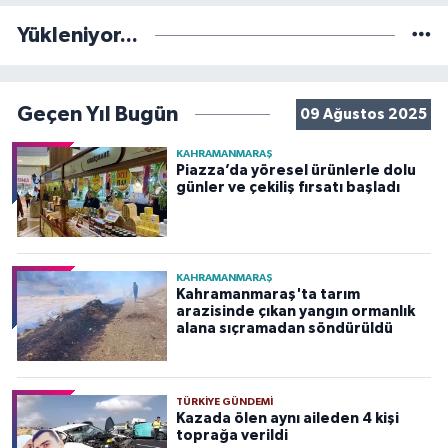
Yükleniyor...
Geçen Yıl Bugün
09 Ağustos 2025
KAHRAMANMARAŞ
Piazza’da yöresel ürünlerle dolu
günler ve çekiliş fırsatı başladı
KAHRAMANMARAŞ
Kahramanmaraş'ta tarım
arazisinde çıkan yangın ormanlık
alana sıçramadan söndürüldü
TÜRKIYE GÜNDEMI
Kazada ölen aynı aileden 4 kişi
toprağa verildi