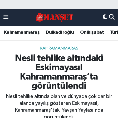
Künye
Kahramanmaraş Nöbetçi Eczaneler
Kahramanmaraş
Dulkadiroğlu
Onikişubat
Tür
DULKADİROĞLU
Kahramanmaraş Hava Durumu
KAHRAMANMARAŞ
Kahramanmaraş Trafik Yoğunluk Haritası
KAHRAMANMARAŞ
Nesli tehlike altındaki
ONİKİŞUBAT
Süper Lig Puan Durumu ve Fikstür
Eskimayasıl
ÖZEL HABER
Tüm Manşetler
Kahramanmaraş’ta
görüntülendi
Künye
Son Dakika Haberleri
Nesli tehlike altında olan ve dünyada çok dar bir
Haber Arşivi
alanda yayılış gösteren Eskimayasıl,
Kahramanmaraş'taki Yavşan Yaylası'nda
görüntülendi.