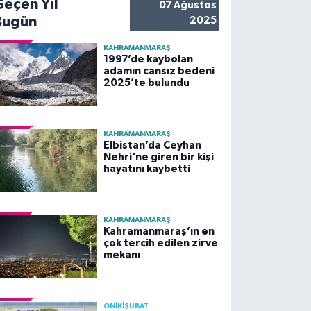
Geçen Yıl
07 Ağustos
Bugün
2025
KAHRAMANMARAŞ
1997’de kaybolan
adamın cansız bedeni
2025’te bulundu
KAHRAMANMARAŞ
Elbistan’da Ceyhan
Nehri'ne giren bir kişi
hayatını kaybetti
KAHRAMANMARAŞ
Kahramanmaraş’ın en
çok tercih edilen zirve
mekanı
ONİKİŞUBAT