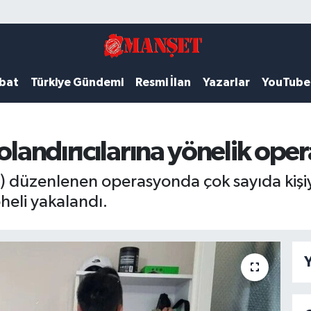
ubat
Türkiye Gündemi
Resmi İlan
Yazarlar
YouTube
dolandırıcılarına yönelik ope
İT) düzenlenen operasyonda çok sayıda kişiy
eli yakalandı.
Y