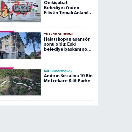
Onikişubat
Belediyesi’nden
Filistin Temalı Anlamlı
Çalışma
TÜRKIYE GÜNDEMI
Halatı kopan asansör
sonu oldu: Eski
belediye başkanı son
yolculuğuna uğurlandı
KAHRAMANMARAŞ
Andırın Kırsalına 10 Bin
Metrekare Kilit Parke