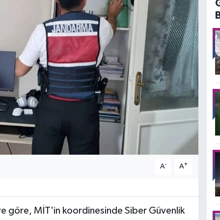
-
+
A
A
iye göre, MİT'in koordinesinde Siber Güvenlik