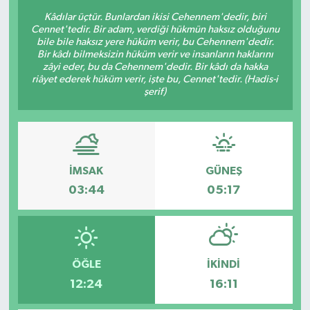
Kâdılar üçtür. Bunlardan ikisi Cehennem'dedir, biri
Cennet'tedir. Bir adam, verdiği hükmün haksız olduğunu
bile bile haksız yere hüküm verir, bu Cehennem'dedir.
Bir kâdı bilmeksizin hüküm verir ve insanların haklarını
zâyi eder, bu da Cehennem'dedir. Bir kâdı da hakka
riâyet ederek hüküm verir, işte bu, Cennet'tedir. (Hadis-i
şerif)
İMSAK
GÜNEŞ
03:44
05:17
ÖĞLE
İKINDI
12:24
16:11