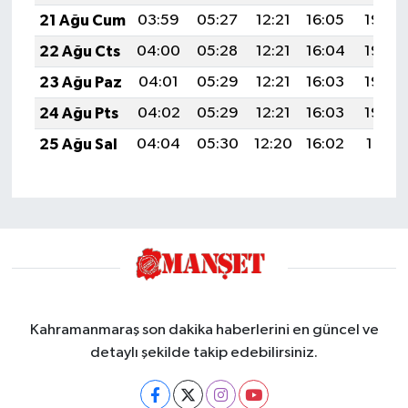
21 Ağu Cum
03:59
05:27
12:21
16:05
19:06
22 Ağu Cts
04:00
05:28
12:21
16:04
19:05
23 Ağu Paz
04:01
05:29
12:21
16:03
19:03
24 Ağu Pts
04:02
05:29
12:21
16:03
19:02
25 Ağu Sal
04:04
05:30
12:20
16:02
19:01
Kahramanmaraş son dakika haberlerini en güncel ve
detaylı şekilde takip edebilirsiniz.