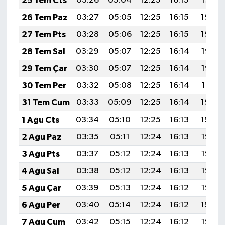
25 Tem Cts
03:26
05:04
12:25
16:15
19:35
26 Tem Paz
03:27
05:05
12:25
16:15
19:34
27 Tem Pts
03:28
05:06
12:25
16:15
19:34
28 Tem Sal
03:29
05:07
12:25
16:14
19:33
29 Tem Çar
03:30
05:07
12:25
16:14
19:32
30 Tem Per
03:32
05:08
12:25
16:14
19:31
31 Tem Cum
03:33
05:09
12:25
16:14
19:30
1 Ağu Cts
03:34
05:10
12:25
16:13
19:29
2 Ağu Paz
03:35
05:11
12:24
16:13
19:28
3 Ağu Pts
03:37
05:12
12:24
16:13
19:27
4 Ağu Sal
03:38
05:12
12:24
16:13
19:26
5 Ağu Çar
03:39
05:13
12:24
16:12
19:25
6 Ağu Per
03:40
05:14
12:24
16:12
19:24
7 Ağu Cum
03:42
05:15
12:24
16:12
19:23