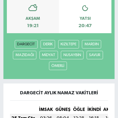
AKŞAM
YATSI
19:21
20:47
DARGECİT
DERİK
KIZILTEPE
MARDİN
MAZIDAĞI
MİDYAT
NUSAYBİN
SAVUR
ÖMERLİ
DARGECİT AYLIK NAMAZ VAKITLERI
İMSAK
GÜNEŞ
ÖĞLE
İKINDI
AKŞA