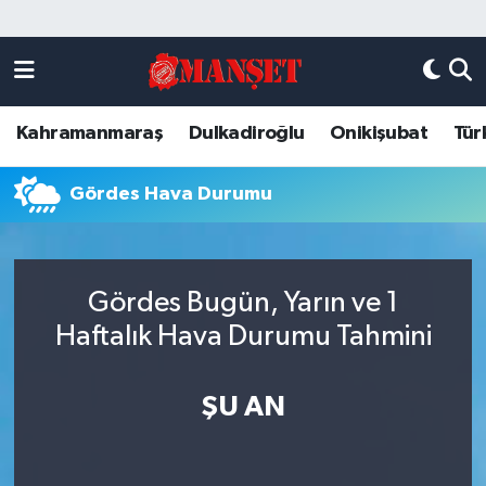
Künye
Kahramanmaraş Nöbetçi Eczaneler
Kahramanmaraş
Dulkadiroğlu
Onikişubat
Tür
DULKADİROĞLU
Kahramanmaraş Hava Durumu
KAHRAMANMARAŞ
Kahramanmaraş Trafik Yoğunluk Haritası
Gördes Hava Durumu
ONİKİŞUBAT
Süper Lig Puan Durumu ve Fikstür
Gördes Bugün, Yarın ve 1
ÖZEL HABER
Tüm Manşetler
Haftalık Hava Durumu Tahmini
Künye
Son Dakika Haberleri
ŞU AN
Haber Arşivi