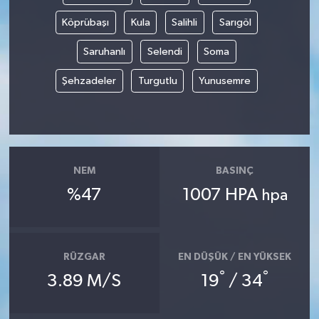
Köprübaşı
Kula
Salihli
Sarıgöl
Saruhanlı
Selendi
Soma
Şehzadeler
Turgutlu
Yunusemre
NEM
BASINÇ
%47
1007 HPA
hpa
RÜZGAR
EN DÜŞÜK / EN YÜKSEK
°
°
3.89 M/S
19
/ 34