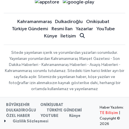
Kahramanmaraş
Dulkadiroğlu
Onikişubat
Türkiye Gündemi
Resmi İlan
Yazarlar
YouTube
Künye
İletişim
Sitede yayınlanan içerik ve yorumlardan yazarları sorumludur.
Yayınlanan yorumlardan Kahramanmaraş Manşet Gazetesi - Son
Dakika Haberleri - Kahramanmaraş Haberleri - Asayiş Haberleri -
Kahramanmaraş sorumlu tutulamaz. Sitedeki tüm harici linkler ayrı bir
sayfada açılır. Sitemizde yayınlanan haber, köşe yazıları ve
fotoğraflar izin alınmaksızın kaynak gösterilse dahi, herhangi bir
ortamda kullanılamaz ve yayınlanamaz
BÜYÜKŞEHİR
ONİKİŞUBAT
Haber Yazılımı:
DULKADİROĞLU
TÜRKİYE GÜNDEMİ
TE Bilişim
|
ÖZEL HABER
YOUTUBE
Künye
Copyright ©
Gizlilik Sözleşmesi
2026