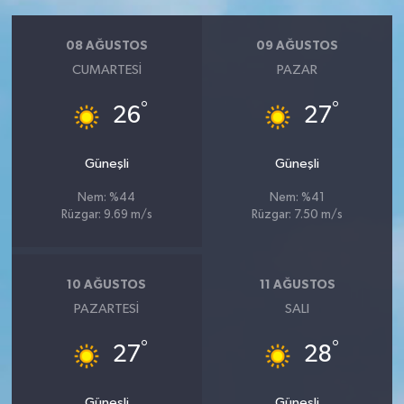
08 AĞUSTOS
09 AĞUSTOS
CUMARTESI
PAZAR
°
°
26
27
Güneşli
Güneşli
Nem: %44
Nem: %41
Rüzgar: 9.69 m/s
Rüzgar: 7.50 m/s
10 AĞUSTOS
11 AĞUSTOS
PAZARTESI
SALI
°
°
27
28
Güneşli
Güneşli